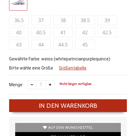
36.5
37
38
38.5
39
40
40.5
41
42
42.5
43
44
44.5
45
Gewählte Farbe: weiss (whitepatricianpurplequince)
Bitte wähle eine Größe
Größentabelle
Nicht länger verfügbar
Menge
IN DEN WARENKORB
AUF DEN WUNSCHZETTEL