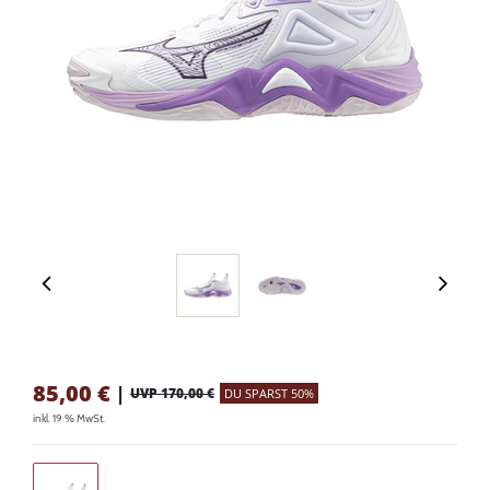
85,00
€
|
UVP 170,00 €
DU SPARST 50%
inkl. 19 % MwSt.