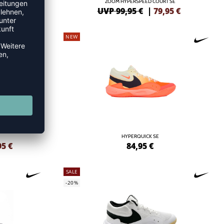
ZOOM HYPERSPEED COURT SE
,25
€
UVP 99,95 €
|
79,95
€
NEW
HYPERQUICK SE
95
€
84,95
€
SALE
-20%