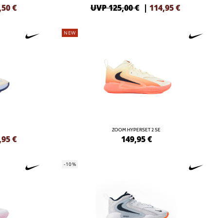
,50
€
UVP 125,00 €
|
114,95
€
NEW
ZOOM HYPERSET 2 SE
,95
€
149,95
€
-10%