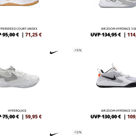
YPERSPEED COURT UNISEX
AIR ZOOM HYPERACE 3 S
 95,00 €
|
71,25
€
UVP 134,95 €
|
114
-15%
HYPERQUICK
AIR ZOOM HYPERACE 3 S
 75,00 €
|
59,95
€
UVP 130,00 €
|
109
-12%