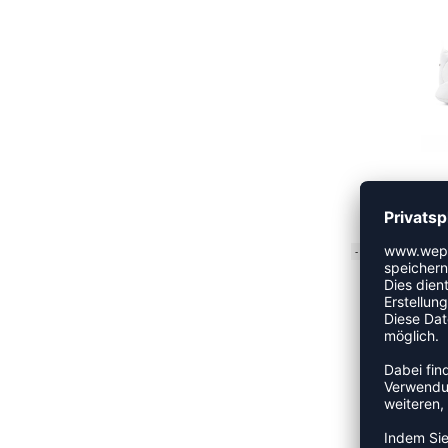
UVP 
-12%