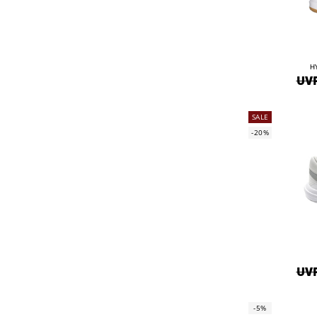
H
UVP
SALE
-20%
UVP
-5%