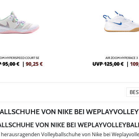
OM HYPERSPEED COURT SE
AIR ZOOM HYPERACE 3
 95,00 €
|
90,25
€
UVP 125,00 €
|
109
ALLSCHUHE VON NIKE BEI WEPLAYVOLLEY
LLSCHUHE VON NIKE BEI WEPLAYVOLLEYBAL
 herausragenden Volleyballschuhe von Nike bei Weplayvolle