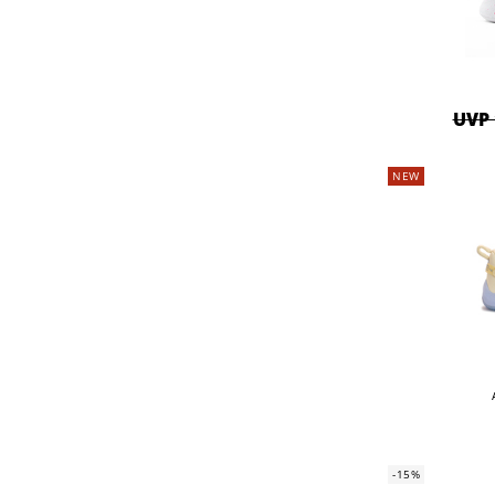
UVP 
NEW
-15%