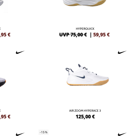
E
HYPERQUICK
,95
€
UVP 75,00 €
|
59,95
€
E
AIR ZOOM HYPERACE 3
,95
€
125,00
€
-15%