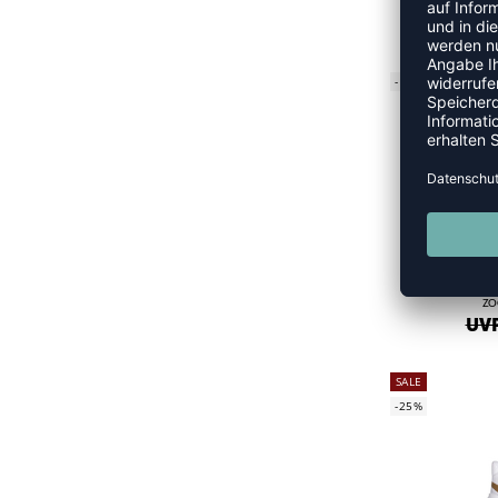
UVP 
-15%
ZO
UVP
SALE
-25%