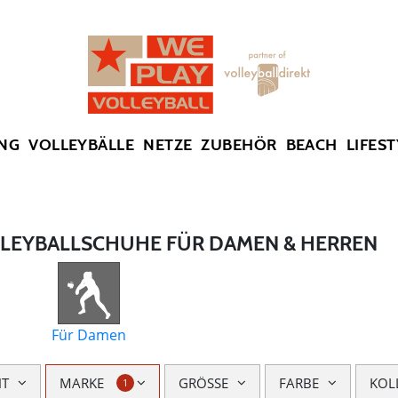
SUMMER SALE: SPARE BIS ZU 65%
NG
VOLLEYBÄLLE
NETZE
ZUBEHÖR
BEACH
LIFEST
LLEYBALLSCHUHE FÜR DAMEN & HERREN
Für Damen
HT
MARKE
GRÖSSE
FARBE
KOL
1