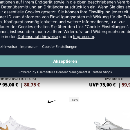
AIR ZOOM HYPERACE 3
AIR ZOOM HYPERACE 3
125,00 €
|
109,95
€
UVP 125,00 €
|
106
SALE
-20%
OM HYPERSPEED COURT SE
HYPERQUICK
 95,00 €
|
80,75
€
UVP 75,00 €
|
59,
-15%