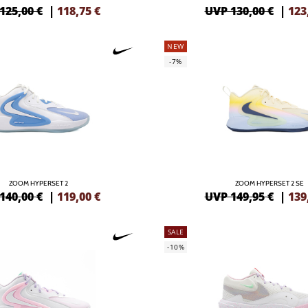
125,00 €
|
118,75
€
UVP 130,00 €
|
123
NEW
-7%
ZOOM HYPERSET 2
ZOOM HYPERSET 2 SE
140,00 €
|
119,00
€
UVP 149,95 €
|
139
SALE
-10%