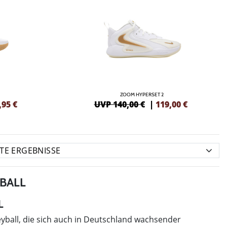
ZOOM HYPERSET 2
,95
€
UVP 140,00 €
|
119,00
€
BALL
L
yball, die sich auch in Deutschland wachsender