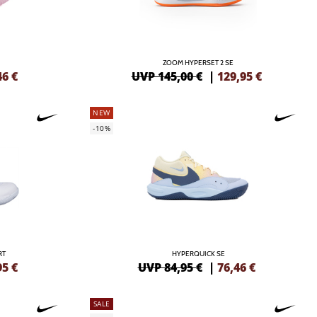
ZOOM HYPERSET 2 SE
46
€
UVP 145,00 €
|
129,95
€
NEW
-10%
RT
HYPERQUICK SE
95
€
UVP 84,95 €
|
76,46
€
SALE