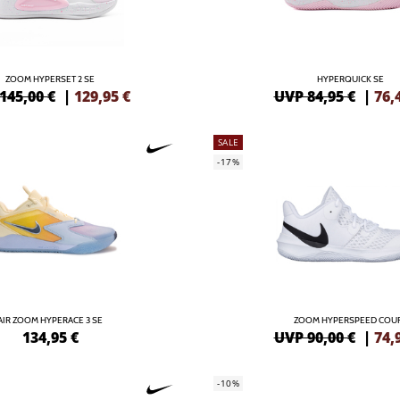
ZOOM HYPERSET 2 SE
HYPERQUICK SE
145,00 €
|
129,95
€
UVP 84,95 €
|
76,
SALE
-17%
AIR ZOOM HYPERACE 3 SE
ZOOM HYPERSPEED COU
134,95
€
UVP 90,00 €
|
74,
-10%