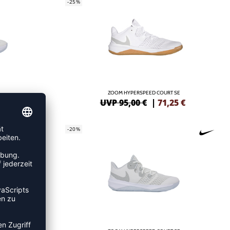
-25%
ZOOM HYPERSPEED COURT SE
,95
€
UVP 95,00 €
|
71,25
€
-20%