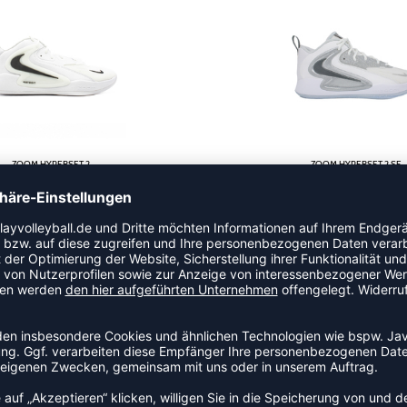
ZOOM HYPERSET 2
ZOOM HYPERSET 2 SE
140,00 €
|
119,00
€
UVP 149,95 €
|
134
-15%