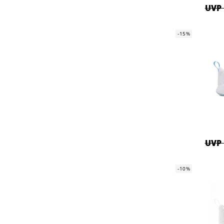
UVP 
-15%
UVP 
-10%