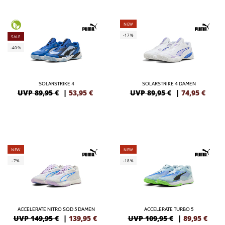
NEW
-17%
SALE
-40%
SOLARSTRIKE 4
SOLARSTRIKE 4 DAMEN
UVP 89,95 €
|
53,95
€
UVP 89,95 €
|
74,95
€
NEW
NEW
-7%
-18%
ACCELERATE NITRO SQD 5 DAMEN
ACCELERATE TURBO 5
UVP 149,95 €
|
139,95
€
UVP 109,95 €
|
89,95
€