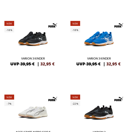
NEW
NEW
-18%
-18%
VARION 3 KINDER
VARION 3 KINDER
UVP 39,95 €
|
32,95
€
UVP 39,95 €
|
32,95
€
NEW
NEW
-7%
-22%