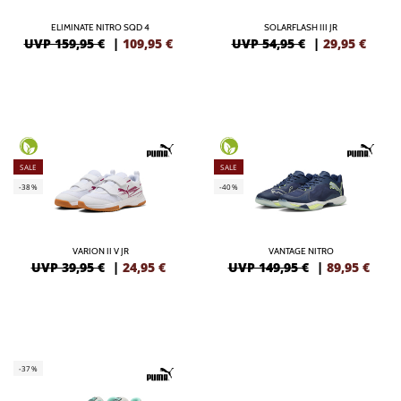
ELIMINATE NITRO SQD 4
SOLARFLASH III JR
UVP 159,95 €
|
109,95
€
UVP 54,95 €
|
29,95
€
SALE
SALE
-38%
-40%
VARION II V JR
VANTAGE NITRO
UVP 39,95 €
|
24,95
€
UVP 149,95 €
|
89,95
€
-37%