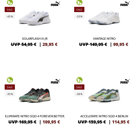
SALE
SALE
-45%
-33%
SOLARFLASH III JR
VANTAGE NITRO
UVP 54,95 €
|
29,95
€
UVP 149,95 €
|
99,95
€
SALE
SALE
-35%
-28%
ELIMINATE NITRO SQD 4 FOREVER.BETTER.
ACCELERATE NITRO SQD 4 BERLIN
UVP 169,95 €
|
109,95
€
UVP 159,95 €
|
114,95
€