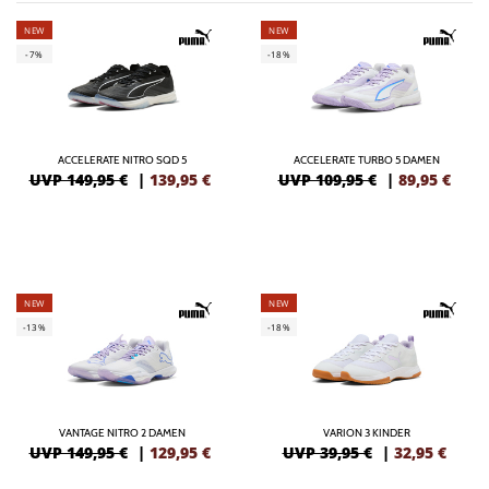
NEW
NEW
-7%
-18%
ACCELERATE NITRO SQD 5
ACCELERATE TURBO 5 DAMEN
UVP 149,95 €
|
139,95
€
UVP 109,95 €
|
89,95
€
NEW
NEW
-13%
-18%
VANTAGE NITRO 2 DAMEN
VARION 3 KINDER
UVP 149,95 €
|
129,95
€
UVP 39,95 €
|
32,95
€