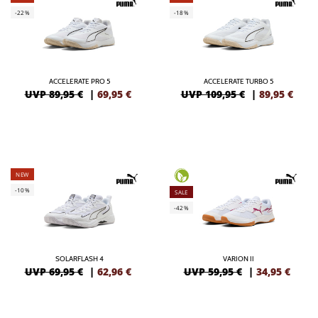
-22%
-18%
ACCELERATE PRO 5
ACCELERATE TURBO 5
UVP 89,95 €
|
69,95
€
UVP 109,95 €
|
89,95
€
NEW
-10%
SALE
-42%
SOLARFLASH 4
VARION II
UVP 69,95 €
|
62,96
€
UVP 59,95 €
|
34,95
€