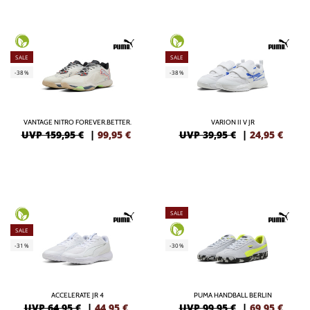
SALE
SALE
-38%
-38%
VANTAGE NITRO FOREVER.BETTER.
VARION II V JR
UVP 159,95 €
|
99,95
€
UVP 39,95 €
|
24,95
€
SALE
SALE
-31%
-30%
ACCELERATE JR 4
PUMA HANDBALL BERLIN
UVP 64,95 €
|
44,95
€
UVP 99,95 €
|
69,95
€