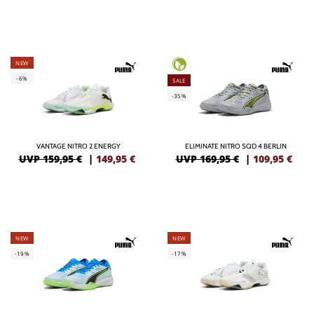
NEW
-6%
SALE
-35%
VANTAGE NITRO 2 ENERGY
ELIMINATE NITRO SQD 4 BERLIN
UVP 159,95 €
|
149,95
€
UVP 169,95 €
|
109,95
€
NEW
NEW
-19%
-17%