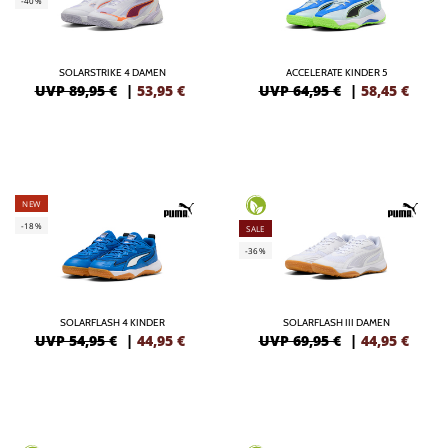
-40%
SOLARSTRIKE 4 DAMEN
ACCELERATE KINDER 5
UVP 89,95 €
|
53,95
€
UVP 64,95 €
|
58,45
€
NEW
-18%
SALE
-36%
SOLARFLASH 4 KINDER
SOLARFLASH III DAMEN
UVP 54,95 €
|
44,95
€
UVP 69,95 €
|
44,95
€