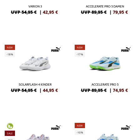
VARION 3
ACCELERATE PRO 5 DAMEN
UVP 54,95 €
|
42,95
€
UVP 89,95 €
|
79,95
€
NEW
NEW
-18%
-17%
SOLARFLASH 4 KINDER
ACCELERATE PRO 5
UVP 54,95 €
|
44,95
€
UVP 89,95 €
|
74,95
€
NEW
-10%
SALE