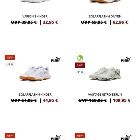
VARION 3 KINDER
SOLARFLASH 4 DAMEN
UVP 39,95 €
|
32,95
€
UVP 69,95 €
|
62,96
€
NEW
-18%
SALE
-31%
SOLARFLASH 4 KINDER
VANTAGE NITRO BERLIN
UVP 54,95 €
|
44,95
€
UVP 159,95 €
|
109,95
€
NEW
NEW