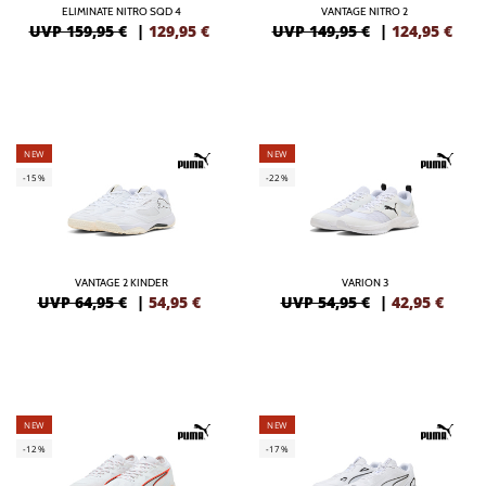
ELIMINATE NITRO SQD 4
VANTAGE NITRO 2
UVP 159,95 €
|
129,95
€
UVP 149,95 €
|
124,95
€
NEW
NEW
-15%
-22%
VANTAGE 2 KINDER
VARION 3
UVP 64,95 €
|
54,95
€
UVP 54,95 €
|
42,95
€
NEW
NEW
-12%
-17%