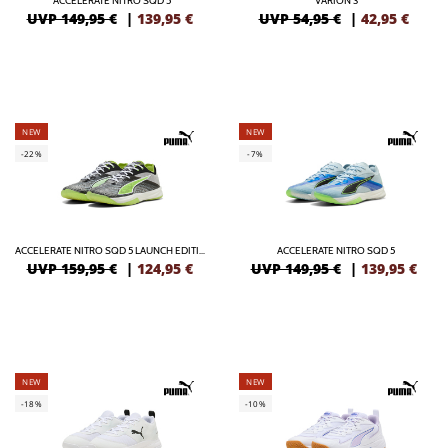
ACCELERATE NITRO SQD 5
VARION 3
UVP 149,95 €
|
139,95
€
UVP 54,95 €
|
42,95
€
NEW
NEW
-22%
-7%
ACCELERATE NITRO SQD 5 LAUNCH EDITION
ACCELERATE NITRO SQD 5
UVP 159,95 €
|
124,95
€
UVP 149,95 €
|
139,95
€
NEW
NEW
-18%
-10%