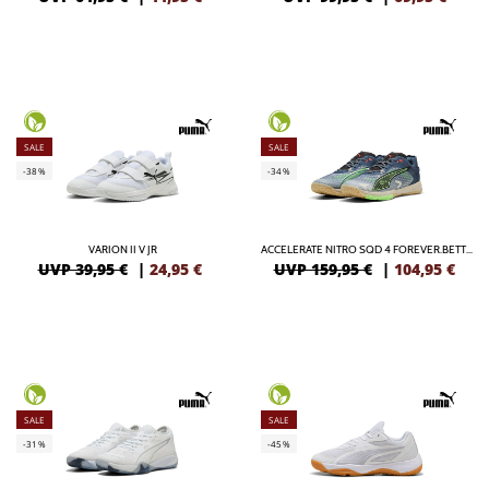
SALE
SALE
-38%
-34%
VARION II V JR
ACCELERATE NITRO SQD 4 FOREVER.BETTER.
UVP 39,95 €
|
24,95
€
UVP 159,95 €
|
104,95
€
SALE
SALE
-31%
-45%