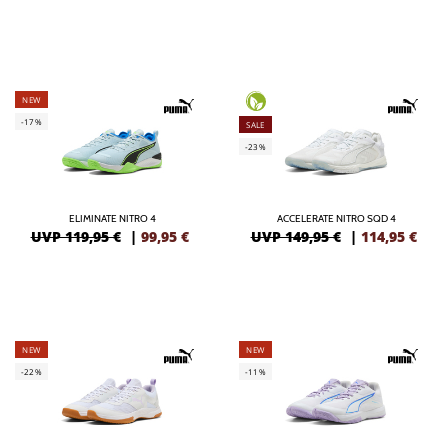
NEW
-17%
SALE
-23%
ELIMINATE NITRO 4
ACCELERATE NITRO SQD 4
UVP 119,95 €
|
99,95
€
UVP 149,95 €
|
114,95
€
NEW
NEW
-22%
-11%