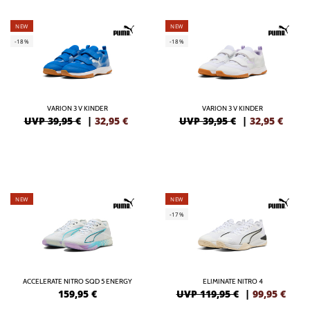
NEW
NEW
-18%
-18%
VARION 3 V KINDER
VARION 3 V KINDER
UVP 39,95 €
|
32,95
€
UVP 39,95 €
|
32,95
€
NEW
NEW
-17%
ACCELERATE NITRO SQD 5 ENERGY
ELIMINATE NITRO 4
159,95
€
UVP 119,95 €
|
99,95
€