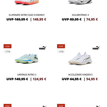
ELIMINATE NITRO SQD 4 ENERGY
SOLARSTRIKE 4
UVP 169,95 €
|
149,95
€
UVP 89,95 €
|
74,95
€
NEW
NEW
-17%
-15%
VANTAGE NITRO 2
ACCELERATE KINDER 5
UVP 149,95 €
|
124,95
€
UVP 64,95 €
|
54,95
€
NEW
NEW