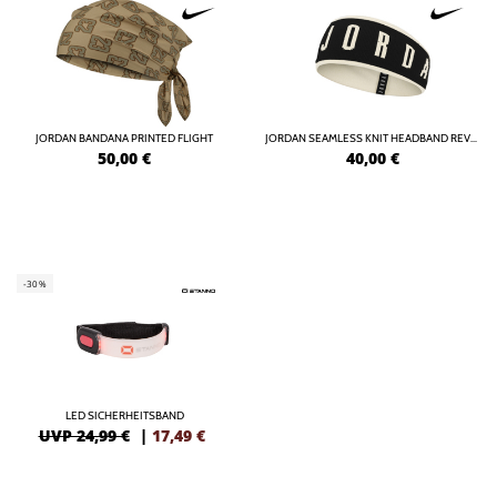
JORDAN BANDANA PRINTED FLIGHT
JORDAN SEAMLESS KNIT HEADBAND REVERSIBLE
50,00
€
40,00
€
-30%
LED SICHERHEITSBAND
UVP 24,99 €
|
17,49
€