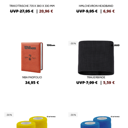
TRIKOTTASCHE 735 X 380 X 330 MM
HMLCHEVRON HEADBAND
UVP 27,95 €
|
20,96
€
UVP 9,95 €
|
6,96
€
-30%
NBA PADFOLIO
TRAUERBINDE
34,95
€
UVP 7,99 €
|
5,59
€
-30%
-30%