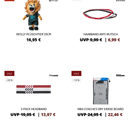
WOLLY PLÜSCHTIER 25CM
HAARBAND ANTI-RUTSCH
16,95
€
UVP 9,99 €
|
6,99
€
SALE
SALE
-30%
-10%
3-PACK HEADBAND
NBA COACHES DRY ERASE BOARD
UVP 19,95 €
|
13,97
€
UVP 24,95 €
|
22,46
€