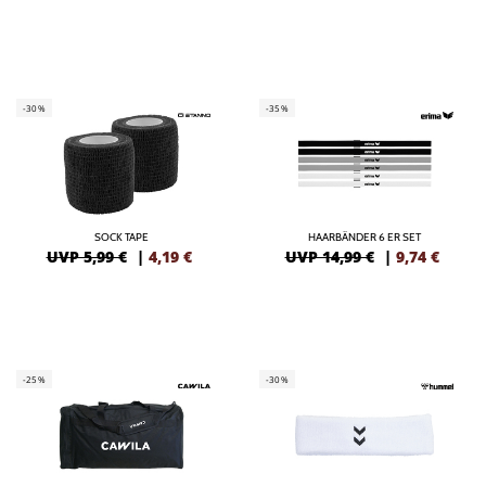
-30%
-35%
SOCK TAPE
HAARBÄNDER 6 ER SET
UVP 5,99 €
|
4,19
€
UVP 14,99 €
|
9,74
€
-25%
-30%