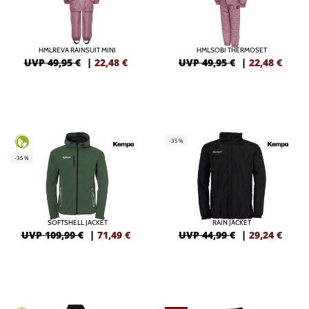
HMLREVA RAINSUIT MINI
HMLSOBI THERMOSET
UVP 49,95 €
|
22,48
€
UVP 49,95 €
|
22,48
€
-35%
-35%
SOFTSHELL JACKET
RAIN JACKET
UVP 109,99 €
|
71,49
€
UVP 44,99 €
|
29,24
€