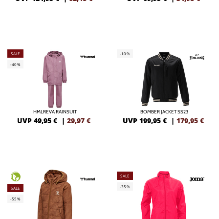
SALE
-10%
-40%
HMLREVA RAINSUIT
BOMBER JACKET SS23
UVP 49,95 €
|
29,97
€
UVP 199,95 €
|
179,95
€
SALE
-35%
SALE
-55%