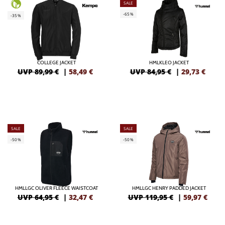
SALE
-65%
-35%
COLLEGE JACKET
HMLKLEO JACKET
UVP 89,99 €
|
58,49
€
UVP 84,95 €
|
29,73
€
SALE
SALE
-50%
-50%
HMLLGC OLIVER FLEECE WAISTCOAT
HMLLGC HENRY PADDED JACKET
UVP 64,95 €
|
32,47
€
UVP 119,95 €
|
59,97
€