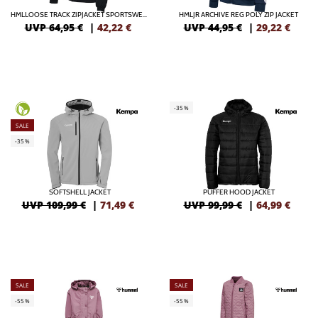
HMLLOOSE TRACK ZIPJACKET SPORTSWEAR
HMLJR ARCHIVE REG POLY ZIP JACKET
UVP 64,95 €
|
42,22
€
UVP 44,95 €
|
29,22
€
-35%
SALE
-35%
SOFTSHELL JACKET
PUFFER HOOD JACKET
UVP 109,99 €
|
71,49
€
UVP 99,99 €
|
64,99
€
SALE
SALE
-55%
-55%