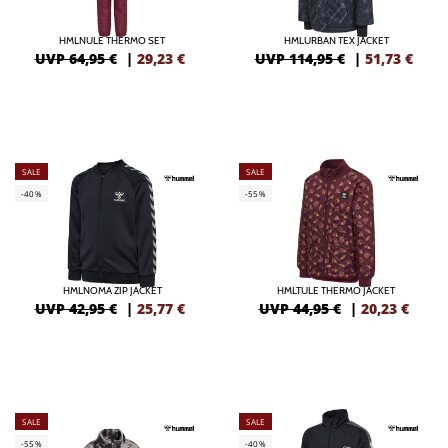
HMLNULE THERMO SET
HMLURBAN TEX JACKET
UVP 64,95 €
|
29,23
€
UVP 114,95 €
|
51,73
€
SALE
SALE
-40%
-55%
HMLNOMA ZIP JACKET
HMLTULE THERMO JACKET
UVP 42,95 €
|
25,77
€
UVP 44,95 €
|
20,23
€
SALE
SALE
-55%
-40%