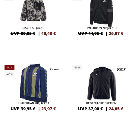
STSCREST JACKET
HMLORTON ZIP JACKET
UVP 89,95 €
|
40,48
€
UVP 44,95 €
|
26,97
€
SALE
-35%
-40%
HMLERHAN ZIP JACKET
REGENJACKE BREMEN
UVP 39,95 €
|
23,97
€
UVP 37,00 €
|
24,05
€