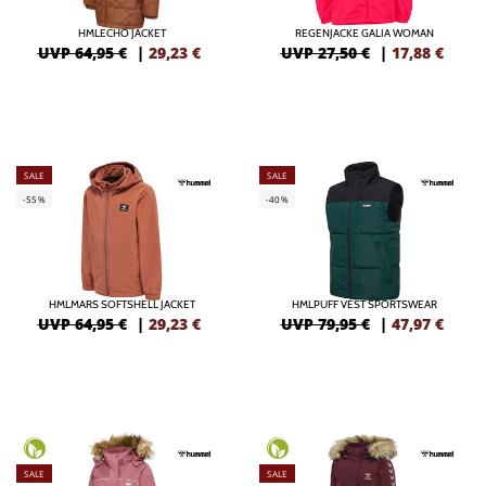
HMLECHO JACKET
REGENJACKE GALIA WOMAN
UVP 64,95 €
|
29,23
€
UVP 27,50 €
|
17,88
€
SALE
SALE
-55%
-40%
HMLMARS SOFTSHELL JACKET
HMLPUFF VEST SPORTSWEAR
UVP 64,95 €
|
29,23
€
UVP 79,95 €
|
47,97
€
SALE
SALE