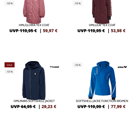
-50%
-55%
HMLGLORIA TEX COAT
HMLLEAF TEX COAT
UVP 119,95 €
|
59,97
€
UVP 119,95 €
|
53,98
€
SALE
-35%
-55%
HMLMARS SOFTSHELL JACKET
SOFTSHELL JACKE FUNCTION WOMEN
UVP 64,95 €
|
29,23
€
UVP 119,99 €
|
77,99
€