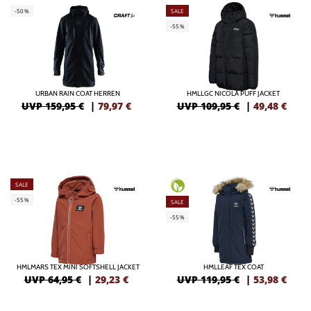
-50%
SALE
-55%
URBAN RAIN COAT HERREN
HMLLGC NICOLA PUFF JACKET
UVP 159,95 €
|
79,97
€
UVP 109,95 €
|
49,48
€
SALE
-55%
SALE
-55%
HMLMARS TEX MINI SOFTSHELL JACKET
HMLLEAF TEX COAT
UVP 64,95 €
|
29,23
€
UVP 119,95 €
|
53,98
€