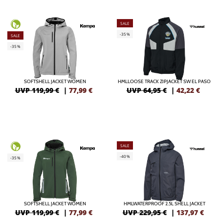
SALE
-35%
SALE
-35%
SOFTSHELL JACKET WOMEN
HMLLOOSE TRACK ZIPJACKET SW EL PASO
UVP 119,99 €
|
77,99
€
UVP 64,95 €
|
42,22
€
SALE
-40%
-35%
SOFTSHELL JACKET WOMEN
HMLWATERPROOF 2.5L SHELL JACKET
UVP 119,99 €
|
77,99
€
UVP 229,95 €
|
137,97
€