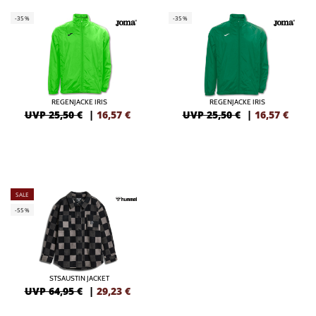
-35%
-35%
REGENJACKE IRIS
REGENJACKE IRIS
UVP 25,50 €
|
16,57
€
UVP 25,50 €
|
16,57
€
SALE
-55%
STSAUSTIN JACKET
UVP 64,95 €
|
29,23
€