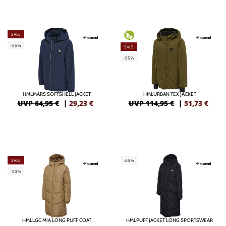
SALE
-55%
SALE
-55%
HMLMARS SOFTSHELL JACKET
HMLURBAN TEX JACKET
UVP 64,95 €
|
29,23
€
UVP 114,95 €
|
51,73
€
SALE
-25%
-50%
HMLLGC MIA LONG PUFF COAT
HMLPUFF JACKET LONG SPORTSWEAR