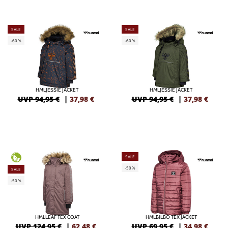
SALE
SALE
-60%
-60%
HMLJESSIE JACKET
HMLJESSIE JACKET
UVP 94,95 €
|
37,98
€
UVP 94,95 €
|
37,98
€
SALE
-50%
SALE
-50%
HMLLEAF TEX COAT
HMLBILBO TEX JACKET
UVP 124,95 €
|
62,48
€
UVP 69,95 €
|
34,98
€