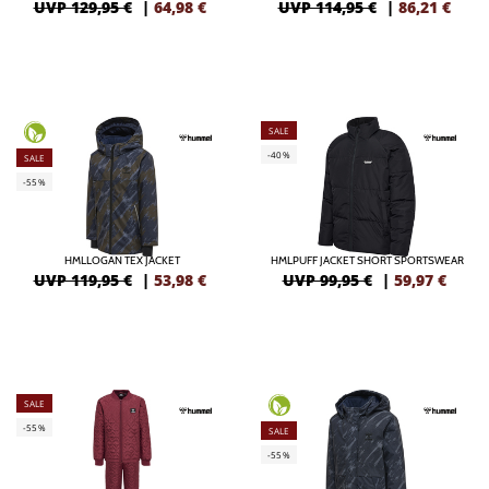
UVP 129,95 €
|
64,98
€
UVP 114,95 €
|
86,21
€
SALE
-40%
SALE
-55%
HMLLOGAN TEX JACKET
HMLPUFF JACKET SHORT SPORTSWEAR
UVP 119,95 €
|
53,98
€
UVP 99,95 €
|
59,97
€
SALE
-55%
SALE
-55%