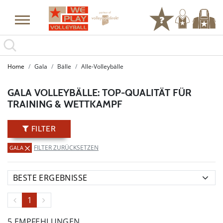
SUMMER SALE: SPARE BIS ZU 65%
Home
Gala
Bälle
Alle-Volleybälle
GALA VOLLEYBÄLLE: TOP-QUALITÄT FÜR
TRAINING & WETTKAMPF
FILTER
FILTER ZURÜCKSETZEN
GALA
1
5 EMPFEHLUNGEN