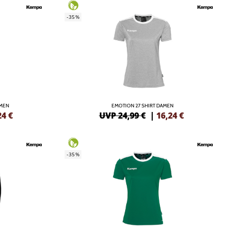
-35%
AMEN
EMOTION 27 SHIRT DAMEN
24
€
UVP 24,99 €
|
16,24
€
-35%