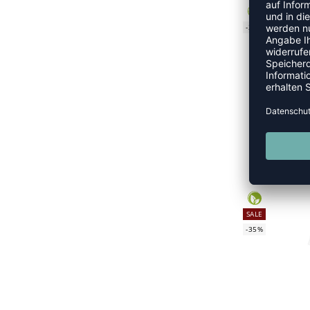
-35%
E
UVP
SALE
-35%