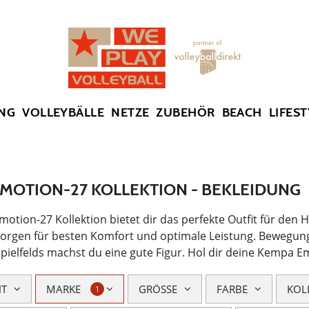
SUMMER SALE: SPARE BIS ZU 65%
NG
VOLLEYBÄLLE
NETZE
ZUBEHÖR
BEACH
LIFEST
MOTION-27 KOLLEKTION - BEKLEIDUNG
otion-27 Kollektion bietet dir das perfekte Outfit für den
sorgen für besten Komfort und optimale Leistung. Bewegungs
Spielfelds machst du eine gute Figur. Hol dir deine Kempa 
HT
MARKE
GRÖSSE
FARBE
KOL
1