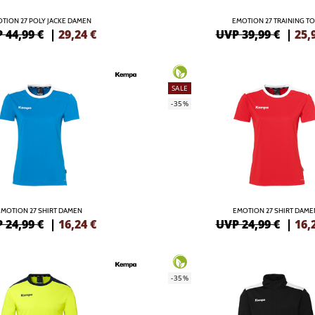
TION 27 POLY JACKE DAMEN
EMOTION 27 TRAINING T
 44,99 €
|
29,24
€
UVP 39,99 €
|
25,
SALE
-35%
EMOTION 27 SHIRT DAMEN
EMOTION 27 SHIRT DAME
 24,99 €
|
16,24
€
UVP 24,99 €
|
16,
-35%