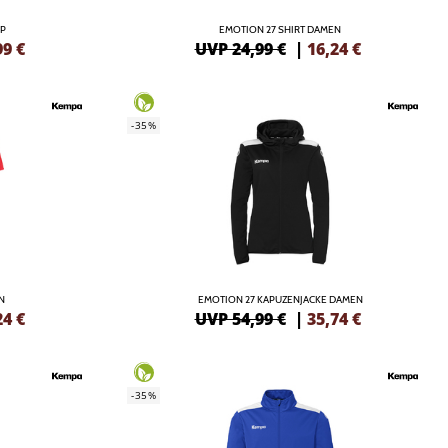
OP
EMOTION 27 SHIRT DAMEN
99
€
UVP 24,99 €
|
16,24
€
-35%
N
EMOTION 27 KAPUZENJACKE DAMEN
24
€
UVP 54,99 €
|
35,74
€
-35%