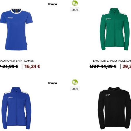
-35%
EMOTION 27 SHIRT DAMEN
EMOTION 27 POLY JACKE D
 24,99 €
|
16,24
€
UVP 44,99 €
|
29,
-35%