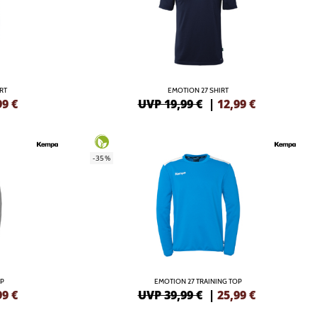
RT
EMOTION 27 SHIRT
99
€
UVP 19,99 €
|
12,99
€
-35%
OP
EMOTION 27 TRAINING TOP
99
€
UVP 39,99 €
|
25,99
€