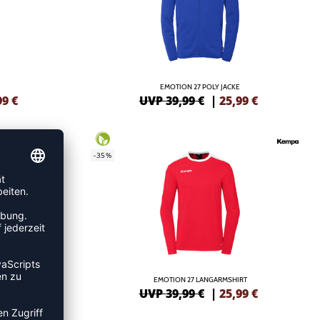
EMOTION 27 POLY JACKE
99
€
UVP 39,99 €
|
25,99
€
-35%
RT
EMOTION 27 LANGARMSHIRT
99
€
UVP 39,99 €
|
25,99
€