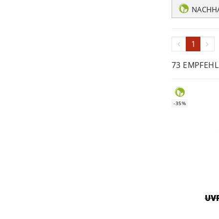
NACHHA
1
73 EMPFEH
-35%
UVP