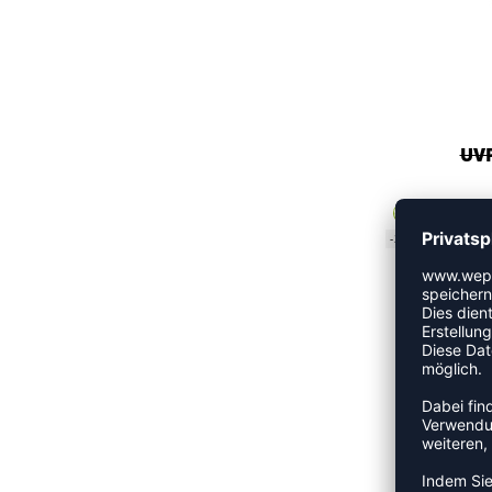
UVP
-35%
E
UVP