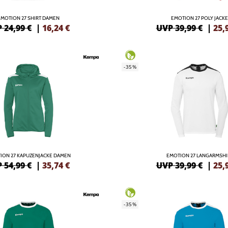
EMOTION 27 SHIRT DAMEN
EMOTION 27 POLY JACKE
 24,99 €
|
16,24
€
UVP 39,99 €
|
25,
-35%
ION 27 KAPUZENJACKE DAMEN
EMOTION 27 LANGARMSHI
 54,99 €
|
35,74
€
UVP 39,99 €
|
25,
-35%