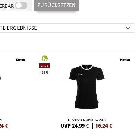
ZURÜCKSETZEN
FERBAR
SALE
-35%
N
EMOTION 27 SHIRT DAMEN
24
€
UVP 24,99 €
|
16,24
€