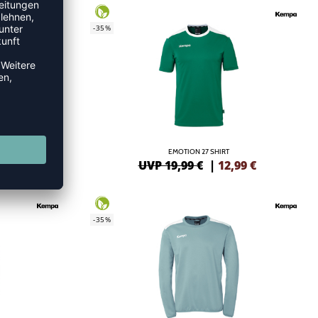
-35%
OP
EMOTION 27 SHIRT
99
€
UVP 19,99 €
|
12,99
€
-35%