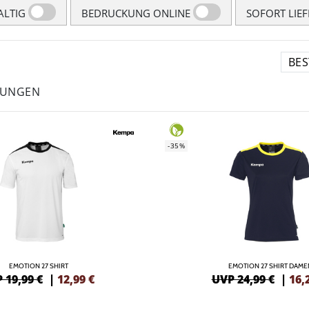
LTIG
BEDRUCKUNG ONLINE
SOFORT LIE
LUNGEN
-35%
EMOTION 27 SHIRT
EMOTION 27 SHIRT DAME
 19,99 €
|
12,99
€
UVP 24,99 €
|
16,