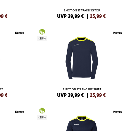
EMOTION 27 TRAINING TOP
99
€
UVP 39,99 €
|
25,99
€
-35%
RT
EMOTION 27 LANGARMSHIRT
99
€
UVP 39,99 €
|
25,99
€
-35%