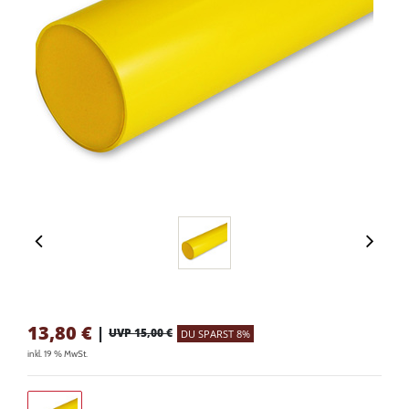
13,80
€
|
UVP 15,00 €
DU SPARST 8%
inkl. 19 % MwSt.