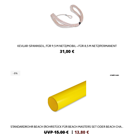
KEVLAR-SPANNSEIL, FÜR 9,5 M NETZ/MOBIL + FÜR 8,5 M NETZ/PERMANENT
31,00
€
-8%
STANDARDROHR BEACH (ROHRSTÜCK FÜR BEACH MASTERS SET ODER BEACH CHAMP SET)
UVP 15,00 €
|
13,80
€