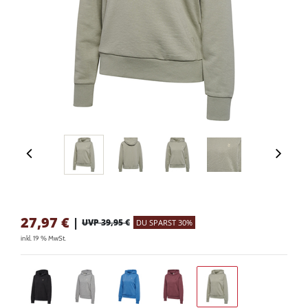
27,97
€
|
UVP 39,95 €
DU SPARST 30%
inkl. 19 % MwSt.