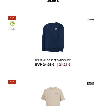
39,99
€
NEW
-15%
HMLMINI LOOSE CREWNECK BEE
UVP 24,95 €
|
21,21
€
NEW