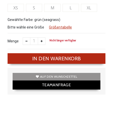
XS
S
M
L
XL
Gewählte Farbe: grün (seagrass)
Bitte wähle eine Größe
Größentabelle
Nicht länger verfügbar
Menge
IN DEN WARENKORB
AUF DEN WUNSCHZETTEL
TEAMANFRAGE