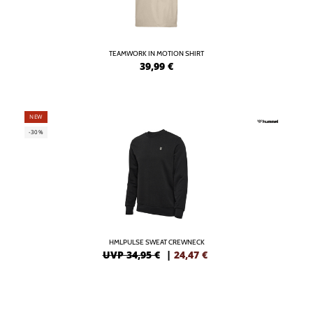
TEAMWORK IN MOTION SHIRT
39,99
€
NEW
-30%
HMLPULSE SWEAT CREWNECK
UVP 34,95 €
|
24,47
€