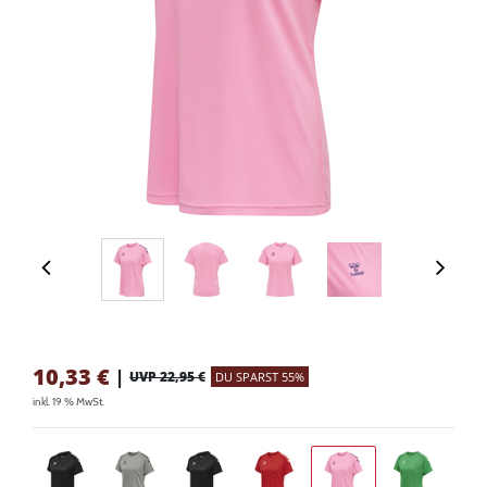
10,33
€
|
UVP 22,95 €
DU SPARST 55%
inkl. 19 % MwSt.