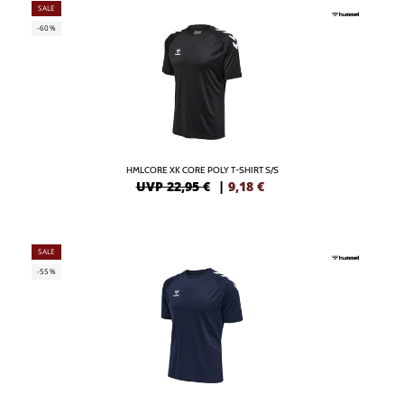
SALE
-60%
HMLCORE XK CORE POLY T-SHIRT S/S
UVP 22,95 €
|
9,18
€
SALE
-55%