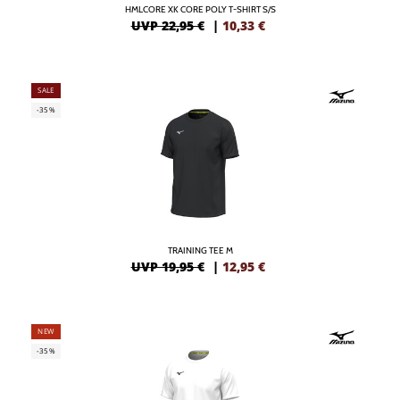
HMLCORE XK CORE POLY T-SHIRT S/S
UVP 22,95 €
|
10,33
€
SALE
-35%
TRAINING TEE M
UVP 19,95 €
|
12,95
€
NEW
-35%