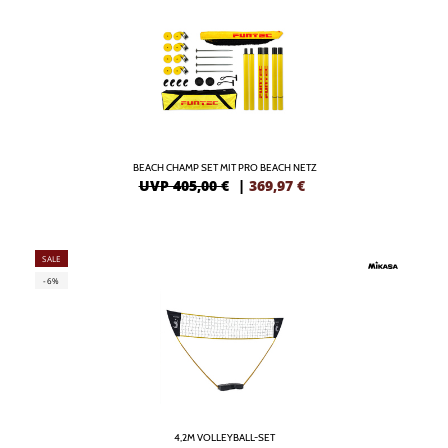
BEACH CHAMP SET MIT PRO BEACH NETZ
UVP 405,00 €
|
369,97
€
SALE
-6%
4,2M VOLLEYBALL-SET