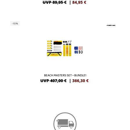
UVP 89,95 €
|
84,95
€
-10%
BEACH MASTERS SET – BUNDLE1
UVP 407,00 €
|
366,30
€