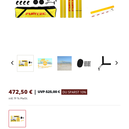
472,50
€
|
UVP 525,00 €
DU SPARST 10%
inkl. 19 % MwSt.