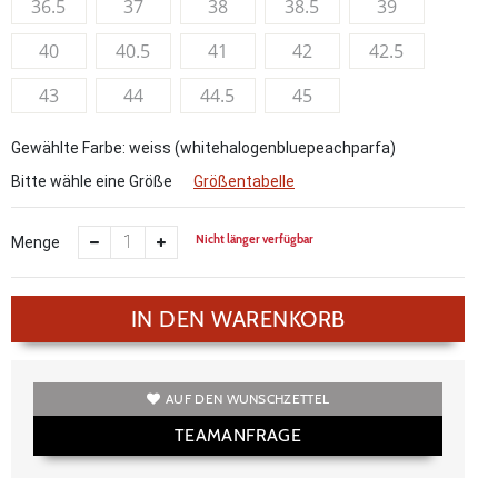
36.5
37
38
38.5
39
40
40.5
41
42
42.5
43
44
44.5
45
Gewählte Farbe: weiss (whitehalogenbluepeachparfa)
Bitte wähle eine Größe
Größentabelle
Nicht länger verfügbar
Menge
IN DEN WARENKORB
AUF DEN WUNSCHZETTEL
TEAMANFRAGE