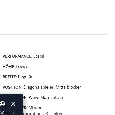
Stabil
PERFORMANCE:
Lowcut
HÖHE:
Regulär
BREITE:
Diagonalspieler, Mittelblocker
POSITION:
Wave Momentum
KOLLEKTION:
Mizuno
HERSTELLER:
Mizuno Corporation UK Limited