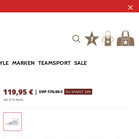
YLE
MARKEN
TEAMSPORT
SALE
119,95
€
|
UVP 170,00 €
DU SPARST 29%
inkl. 19 % MwSt.