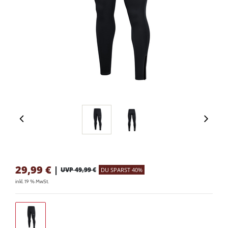
29,99
€
|
UVP 49,99 €
DU SPARST 40%
inkl. 19 % MwSt.