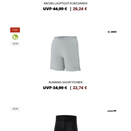
RACING LAUFTIGHT KURZ DAMEN
UVP 44,99 €
|
29,24
€
NEW
-35%
RUNNING SHORT POWER
UVP 34,99 €
|
22,74
€
-35%