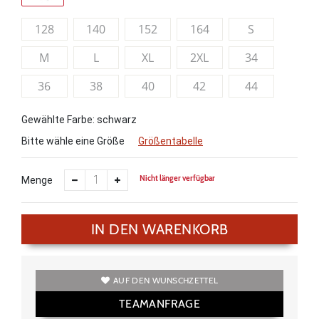
128
140
152
164
S
M
L
XL
2XL
34
36
38
40
42
44
Gewählte Farbe: schwarz
Bitte wähle eine Größe
Größentabelle
Nicht länger verfügbar
Menge
IN DEN WARENKORB
AUF DEN WUNSCHZETTEL
TEAMANFRAGE