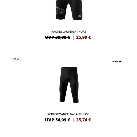
RACING LAUFTIGHT KURZ
UVP 39,99 €
|
25,99
€
-35%
PERFORMANCE 3/4 LAUFHOSE
UVP 54,99 €
|
35,74
€