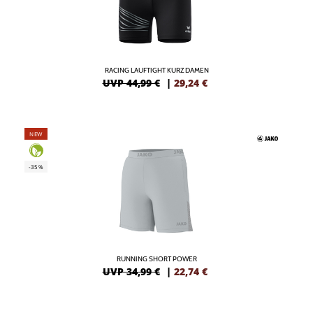
RACING LAUFTIGHT KURZ DAMEN
UVP 44,99 €
|
29,24
€
NEW
-35%
RUNNING SHORT POWER
UVP 34,99 €
|
22,74
€