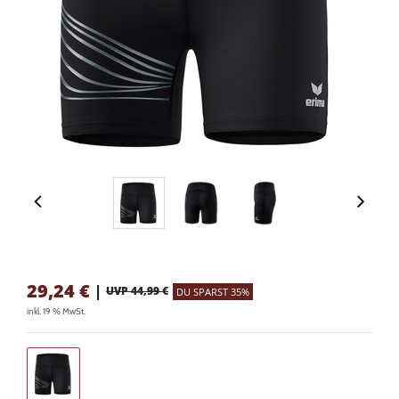
29,24
€
|
UVP 44,99 €
DU SPARST 35%
inkl. 19 % MwSt.