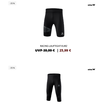
-35%
RACING LAUFTIGHT KURZ
UVP 39,99 €
|
25,99
€
-35%