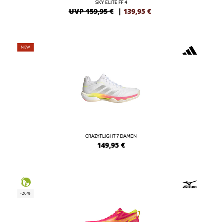
SKY ELITE FF 4
UVP 159,95 €
|
139,95
€
NEW
CRAZYFLIGHT 7 DAMEN
149,95
€
-20%