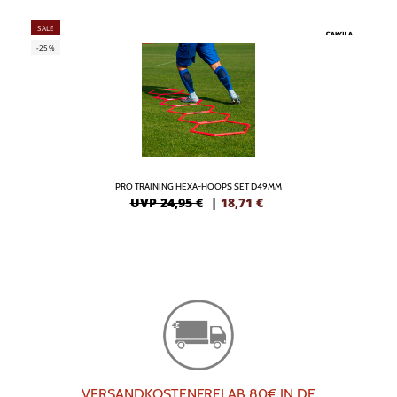
SALE
-25%
PRO TRAINING HEXA-HOOPS SET D49MM
UVP 24,95 €
|
18,71
€
VERSANDKOSTENFREI AB 80€ IN DE