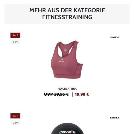
MEHR AUS DER KATEGORIE
FITNESSTRAINING
SALE
-50%
NWLBEAT BRA
UVP 39,95 €
|
19,98
€
SALE
-25%