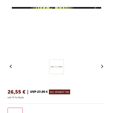
26,55
€
|
UVP 27,95 €
DU SPARST 5%
inkl. 19 % MwSt.