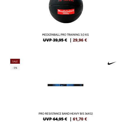
MEDIZINBALL PRO TRAINING 3,0 KG
UVP 39,95 €
|
29,96
€
SALE
-5%
PRO RESISTANCE BAND HEAVY BIS 36KG)
UVP 64,95 €
|
61,70
€