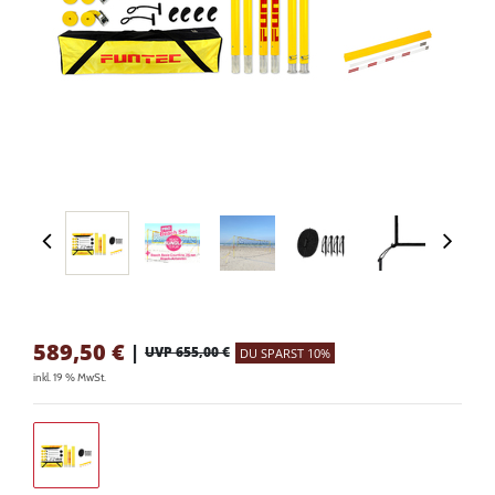
589,50
€
|
UVP 655,00 €
DU SPARST 10%
inkl. 19 % MwSt.