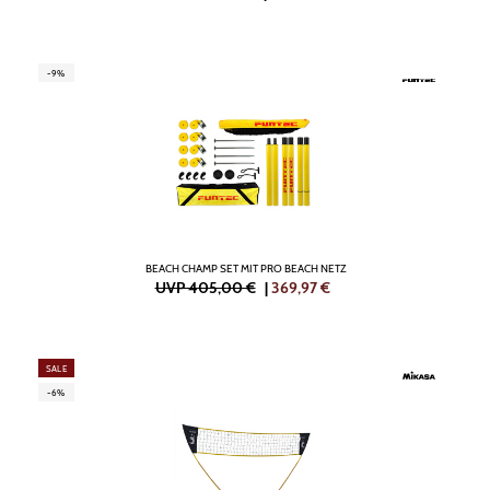
-9%
BEACH CHAMP SET MIT PRO BEACH NETZ
UVP 405,00 €
|
369,97
€
SALE
-6%