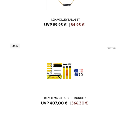
4,2M VOLLEYBALL-SET
UVP 89,95 €
|
84,95
€
-10%
BEACH MASTERS SET – BUNDLE1
UVP 407,00 €
|
366,30
€