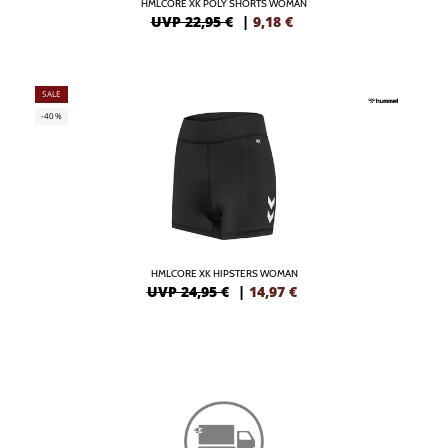
HMLCORE XK POLY SHORTS WOMAN
UVP 22,95 €
|
9,18
€
SALE
-40%
HMLCORE XK HIPSTERS WOMAN
UVP 24,95 €
|
14,97
€