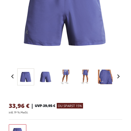
33,96
€
|
UVP 39,95 €
DU SPARST 15%
inkl. 19 % MwSt.