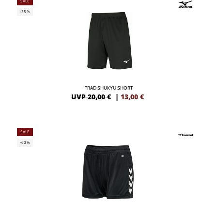
SALE
-35%
TRAD SHUKYU SHORT
UVP 20,00 €
|
13,00
€
SALE
-60%