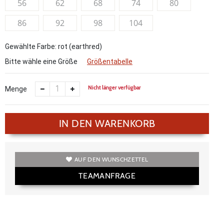
56
62
68
74
80
86
92
98
104
Gewählte Farbe: rot (earthred)
Bitte wähle eine Größe
Größentabelle
Nicht länger verfügbar
Menge
IN DEN WARENKORB
AUF DEN WUNSCHZETTEL
TEAMANFRAGE