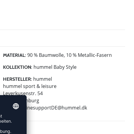
90 % Baumwolle, 10 % Metallic-Fasern
MATERIAL:
hummel Baby Style
KOLLEKTION:
hummel
HERSTELLER:
hummel sport & leisure
Leverkusenstr. 54
22761 Hamburg
E-Mail:
onlinesupportDE@hummel.dk