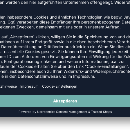
ABY STYLES
NEW
-15%
LMINI LOOSE BLOCK ZIP JACKET
HMLMINI LOOSE BLOCK ZIP JAC
P 29,95 €
|
25,46
€
UVP 29,95 €
|
25,4