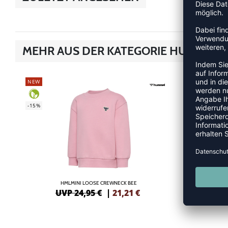
MEHR AUS DER KATEGORIE HUMMEL B
NEW
NEW
-15%
-15%
HMLMINI LOOSE CREWNECK BEE
HM
UVP 24,95 €
|
21,21
€
UV