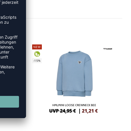
NEW
-15%
KET
HMLMINI LOOSE CREWNECK BEE
6
€
UVP 24,95 €
|
21,21
€