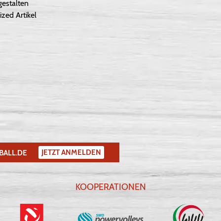
gestalten
ized Artikel
JETZT ANMELDEN
BALL.DE
KOOPERATIONEN