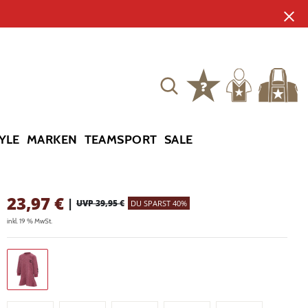
YLE
MARKEN
TEAMSPORT
SALE
23,97
€
|
UVP 39,95 €
DU SPARST 40%
inkl. 19 % MwSt.