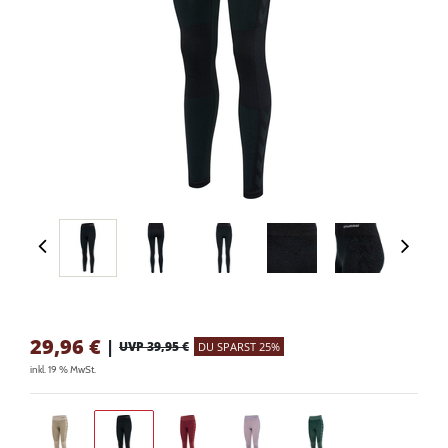
29,96
€
|
UVP 39,95 €
DU SPARST 25%
inkl. 19 % MwSt.