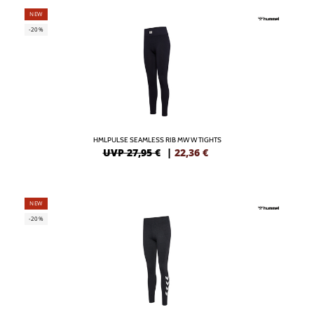
NEW
-20%
HMLPULSE SEAMLESS RIB MW W TIGHTS
UVP 27,95 €
|
22,36
€
NEW
-20%