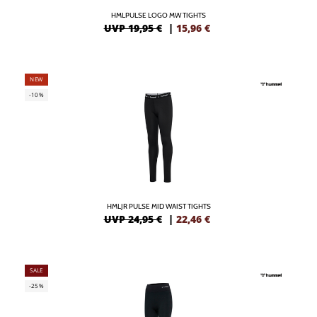
HMLPULSE LOGO MW TIGHTS
UVP 19,95 €
|
15,96
€
NEW
-10%
HMLJR PULSE MID WAIST TIGHTS
UVP 24,95 €
|
22,46
€
SALE
-25%