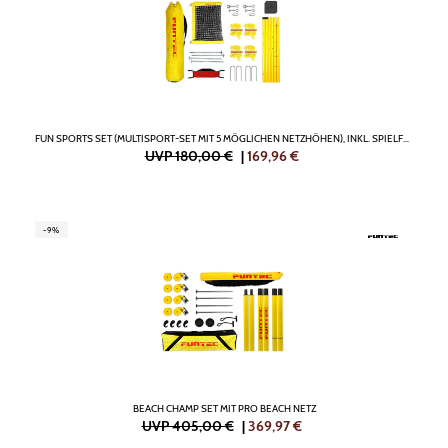
FUN SPORTS SET (MULTISPORT-SET MIT 5 MÖGLICHEN NETZHÖHEN), INKL. SPIELFELDMARKIERUNG
UVP 180,00 €
|
169,96
€
-9%
BEACH CHAMP SET MIT PRO BEACH NETZ
UVP 405,00 €
|
369,97
€