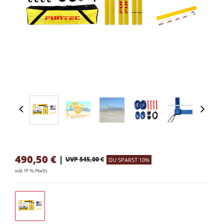
490,50
€
|
UVP 545,00 €
DU SPARST 10%
inkl. 19 % MwSt.