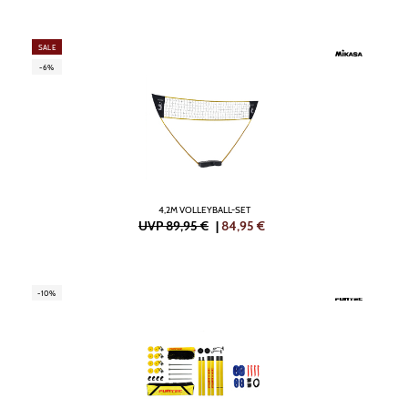
SALE
-6%
4,2M VOLLEYBALL-SET
UVP 89,95 €
|
84,95
€
-10%