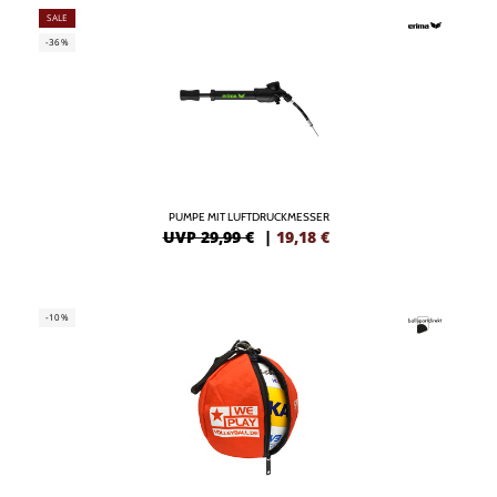
SALE
-36%
PUMPE MIT LUFTDRUCKMESSER
UVP 29,99 €
|
19,18
€
-10%