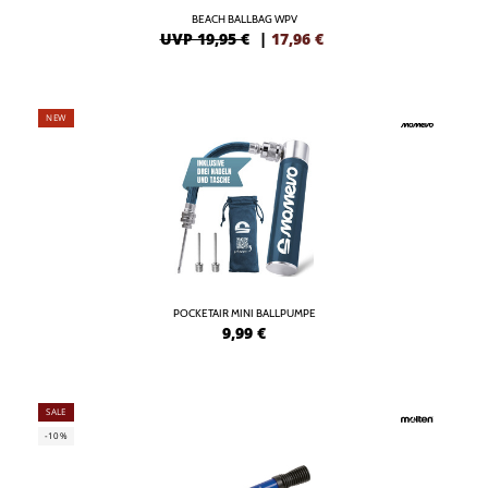
BEACH BALLBAG WPV
UVP 19,95 €
|
17,96
€
NEW
POCKETAIR MINI BALLPUMPE
9,99
€
SALE
-10%