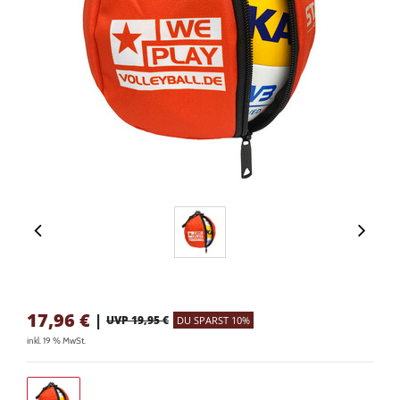
17,96
€
|
UVP 19,95 €
DU SPARST 10%
inkl. 19 % MwSt.