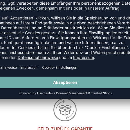
AVE STEALTH ELITE DAMEN
WAVE MOMENTUM ELITE D
139,95 €
|
119,95
€
UVP 169,95 €
|
139
GELD-ZURÜCK-GARANTIE