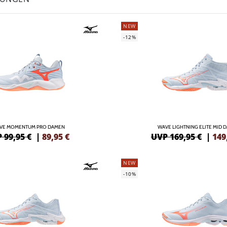
NEW
-12%
VE MOMENTUM PRO DAMEN
WAVE LIGHTNING ELITE MID 
 99,95 €
|
89,95
€
UVP 169,95 €
|
149
NEW
-10%