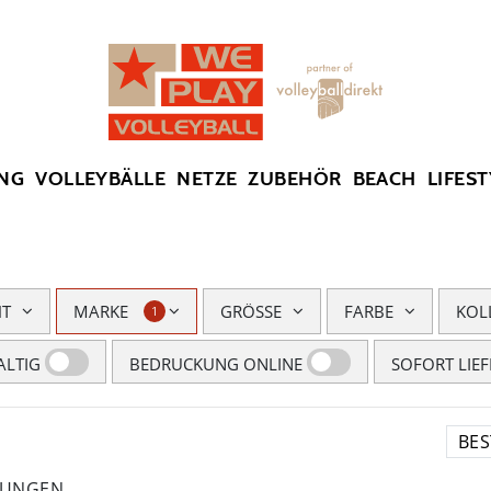
SUMMER SALE: SPARE BIS ZU 65%
NG
VOLLEYBÄLLE
NETZE
ZUBEHÖR
BEACH
LIFEST
HT
MARKE
GRÖSSE
FARBE
KOL
1
LTIG
BEDRUCKUNG ONLINE
SOFORT LIE
LUNGEN