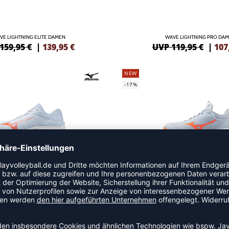
VE LIGHTNING ELITE DAMEN
WAVE LIGHTNING PRO DA
159,95 €
|
139,95
€
UVP 119,95 €
|
107
NEW
-17%
LIGHTNING SELECT DAMEN
WAVE LUMINOUS PRO DA
 79,95 €
|
71,96
€
UVP 119,95 €
|
99,
NEW
-18%