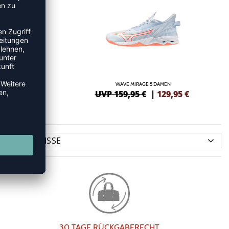
AMEN
WAVE MIRAGE 5 DAMEN
,95
€
UVP 159,95 €
|
129,95
€
30 TAGE RÜCKGABERECHT