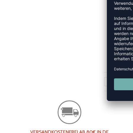
W
UVP 
1
VERSANDKOSTENFREI AB 80€ IN DE