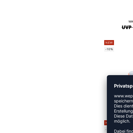
WA
UVP 
NEW
-10%
UVP
NEW
-14%