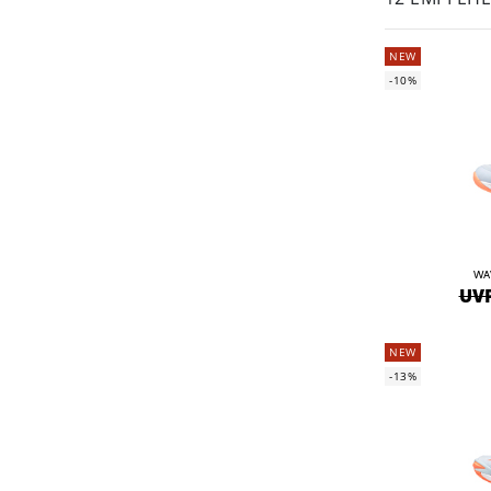
NEW
-10%
WA
UVP
NEW
-13%