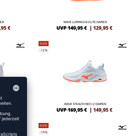
MEN
WAVE LUMINOUS ELITE DAMEN
,95
€
UVP 149,95 €
|
129,95
€
NEW
-12%
MEN
WAVE STEALTH NEO 2.1 DAMEN
95
€
UVP 169,95 €
|
149,95
€
NEW
-19%