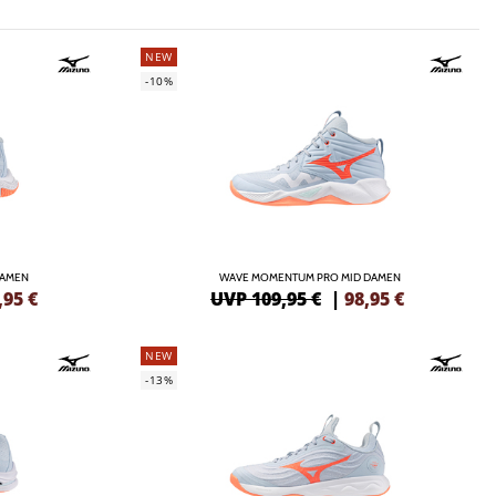
NEW
-10%
DAMEN
WAVE MOMENTUM PRO MID DAMEN
,95
€
UVP 109,95 €
|
98,95
€
NEW
-13%