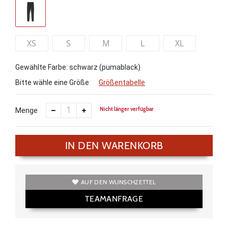
XS
S
M
L
XL
Gewählte Farbe: schwarz (pumablack)
Bitte wähle eine Größe
Größentabelle
Nicht länger verfügbar
Menge
IN DEN WARENKORB
AUF DEN WUNSCHZETTEL
TEAMANFRAGE