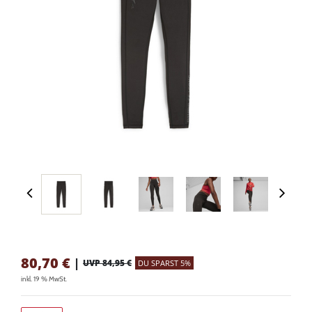
80,70
€
|
UVP 84,95 €
DU SPARST 5%
inkl. 19 % MwSt.