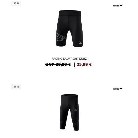
-35%
RACING LAUFTIGHT KURZ
UVP 39,99 €
|
25,99
€
-35%