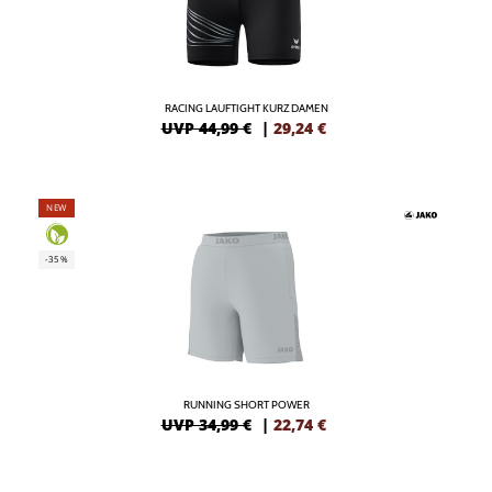
RACING LAUFTIGHT KURZ DAMEN
UVP 44,99 €
|
29,24
€
NEW
-35%
RUNNING SHORT POWER
UVP 34,99 €
|
22,74
€