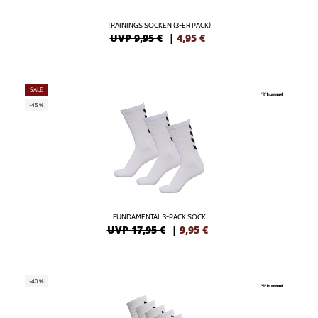
TRAININGS SOCKEN (3-ER PACK)
UVP 9,95 €
|
4,95
€
SALE
-45%
FUNDAMENTAL 3-PACK SOCK
UVP 17,95 €
|
9,95
€
-40%