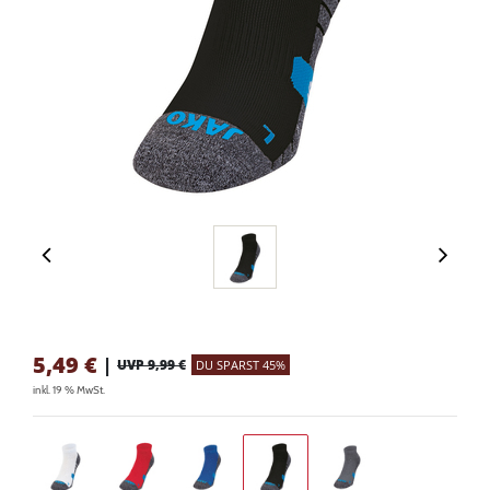
5,49
€
|
UVP 9,99 €
DU SPARST 45%
inkl. 19 % MwSt.