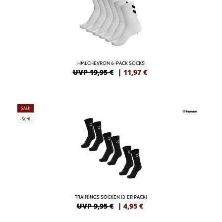
HMLCHEVRON 6-PACK SOCKS
UVP 19,95 €
|
11,97
€
SALE
-50%
TRAININGS SOCKEN (3-ER PACK)
UVP 9,95 €
|
4,95
€