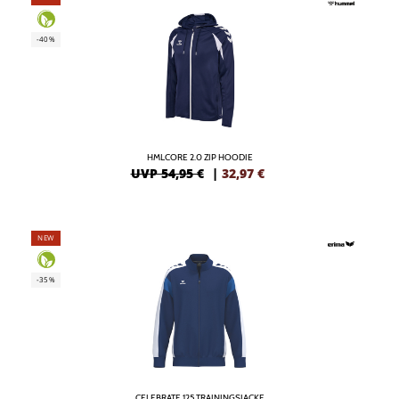
-40%
HMLCORE 2.0 ZIP HOODIE
UVP 54,95 €
|
32,97
€
NEW
-35%
CELEBRATE 125 TRAININGSJACKE