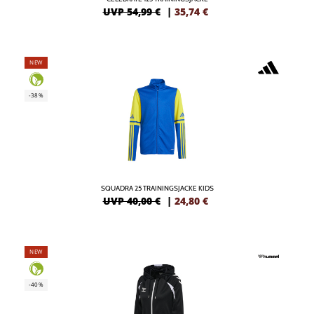
UVP 54,99 €
|
35,74
€
NEW
-38%
SQUADRA 25 TRAININGSJACKE KIDS
UVP 40,00 €
|
24,80
€
NEW
-40%