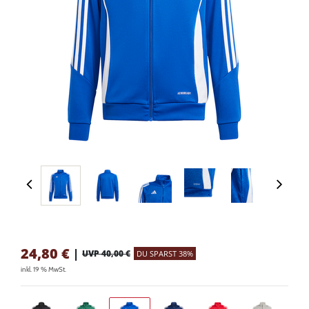
24,80
€
|
UVP 40,00 €
DU SPARST 38%
inkl. 19 % MwSt.