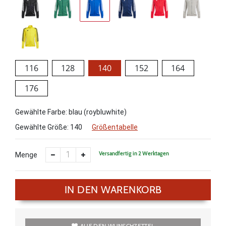
116
128
140
152
164
176
Gewählte Farbe: blau (roybluwhite)
Gewählte Größe:
140
Größentabelle
Versandfertig in 2 Werktagen
Menge
IN DEN WARENKORB
AUF DEN WUNSCHZETTEL