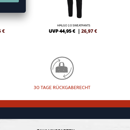
HMLGO 2.0 SWEATPANTS
5
€
UVP 44,95 €
|
26,97
€
30 TAGE RÜCKGABERECHT