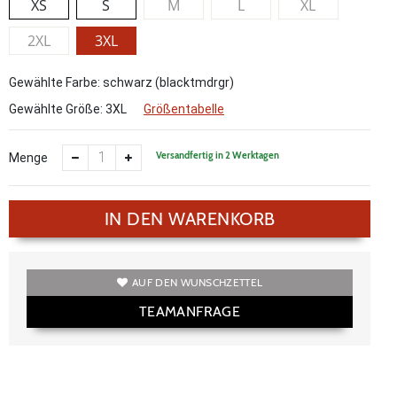
XS
S
M
L
XL
2XL
3XL
Gewählte Farbe: schwarz (blacktmdrgr)
Gewählte Größe:
3XL
Größentabelle
Versandfertig in 2 Werktagen
Menge
IN DEN WARENKORB
AUF DEN WUNSCHZETTEL
TEAMANFRAGE