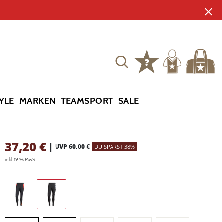
YLE
MARKEN
TEAMSPORT
SALE
37,20
€
|
UVP 60,00 €
DU SPARST 38%
inkl. 19 % MwSt.