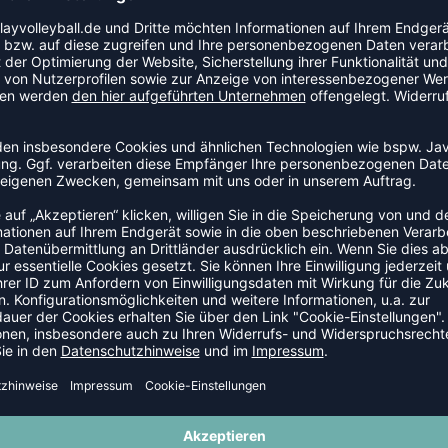
ür Volleyballspieler, die Wert auf Komfort und
d die individuelle Passform unterstützen dich optimal
SHOSEN
SALE
-33%