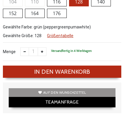
104
110
116
128
140
152
164
176
Gewählte Farbe: grün (peppergreenpumawhite)
Gewählte Größe:
128
Größentabelle
Versandfertig in 4 Werktagen
Menge
IN DEN WARENKORB
AUF DEN WUNSCHZETTEL
TEAMANFRAGE