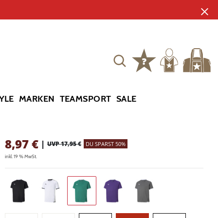
YLE
MARKEN
TEAMSPORT
SALE
8,97
€
|
UVP 17,95 €
DU SPARST 50%
inkl. 19 % MwSt.