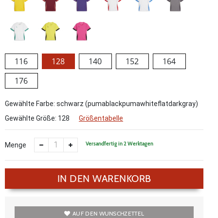
116
128
140
152
164
176
Gewählte Farbe: schwarz (pumablackpumawhiteflatdarkgray)
Gewählte Größe:
128
Größentabelle
Versandfertig in 2 Werktagen
Menge
IN DEN WARENKORB
AUF DEN WUNSCHZETTEL