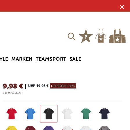
YLE
MARKEN
TEAMSPORT
SALE
9,98
€
|
UVP 19,95 €
DU SPARST 50%
inkl. 19 % MwSt.