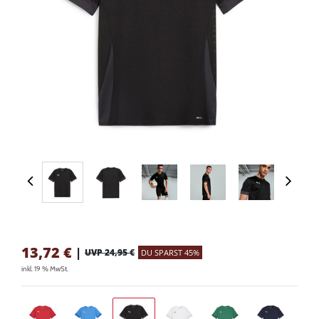
13,72
€
|
UVP 24,95 €
DU SPARST 45%
inkl. 19 % MwSt.