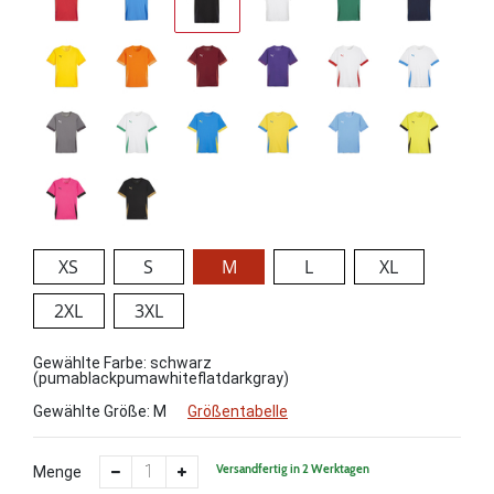
XS
S
M
L
XL
2XL
3XL
Gewählte Farbe: schwarz
(pumablackpumawhiteflatdarkgray)
Gewählte Größe:
M
Größentabelle
Versandfertig in 2 Werktagen
Menge