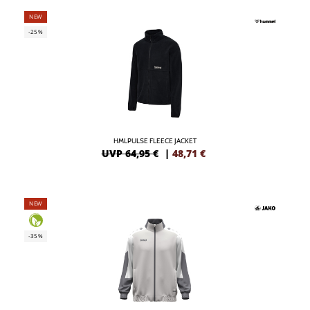
NEW
-25%
HMLPULSE FLEECE JACKET
UVP 64,95 €
|
48,71
€
NEW
-35%