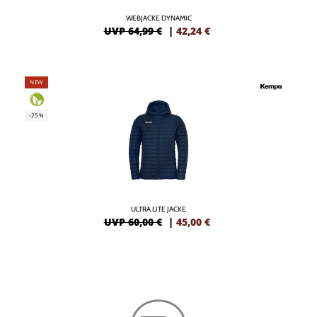
WEBJACKE DYNAMIC
UVP 64,99 €
|
42,24
€
NEW
-25%
ULTRA LITE JACKE
UVP 60,00 €
|
45,00
€