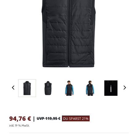
94,76
€
|
UVP 119,95 €
DU SPARST 21%
inkl. 19 % MwSt.