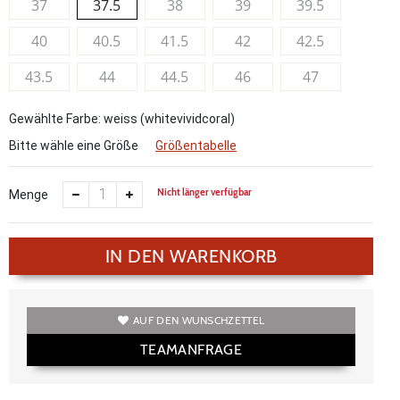
37
37.5
38
39
39.5
40
40.5
41.5
42
42.5
43.5
44
44.5
46
47
Gewählte Farbe: weiss (whitevividcoral)
Bitte wähle eine Größe
Größentabelle
Nicht länger verfügbar
Menge
IN DEN WARENKORB
AUF DEN WUNSCHZETTEL
TEAMANFRAGE