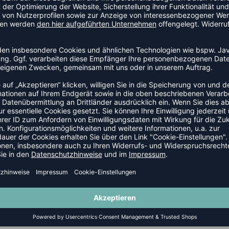
ALLSCHUHE
-8%
CRAZYFLIGHT 7 DAMEN
AIR ZOOM HYPERACE 3