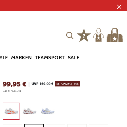
YLE
MARKEN
TEAMSPORT
SALE
99,95
€
|
UVP 160,00 €
DU SPARST 38%
inkl. 19 % MwSt.