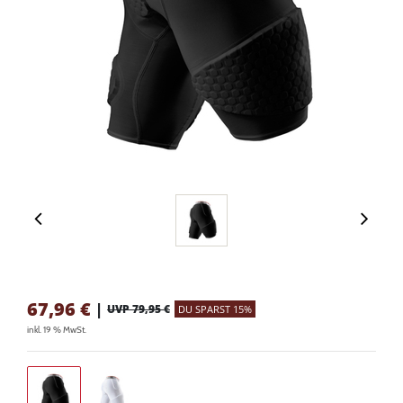
67,96
€
|
UVP 79,95 €
DU SPARST 15%
inkl. 19 % MwSt.