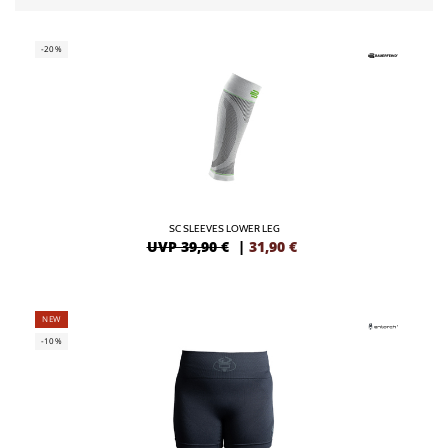
-20%
SC SLEEVES LOWER LEG
UVP 39,90 €
|
31,90
€
NEW
-10%