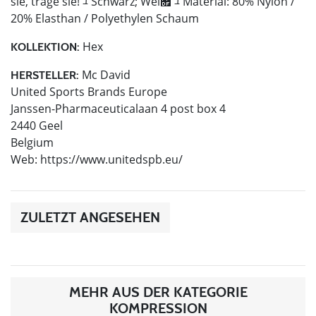
sie, trage sie! ﾕ Schwarz; Wei￟ ﾕ Material: 80% Nylon /
20% Elasthan / Polyethylen Schaum
Hex
KOLLEKTION:
Mc David
HERSTELLER:
United Sports Brands Europe
Janssen-Pharmaceuticalaan 4 post box 4
2440 Geel
Belgium
Web: https://www.unitedspb.eu/
ZULETZT ANGESEHEN
MEHR AUS DER KATEGORIE
KOMPRESSION