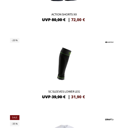
ACTION SHORTS XX
UVP 80,00 €
|
72,00
€
-20%
SC SLEEVES LOWER LEG
UVP 39,90 €
|
31,90
€
SALE
-35%