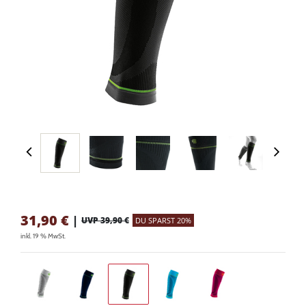
31,90
€
|
UVP 39,90 €
DU SPARST 20%
inkl. 19 % MwSt.