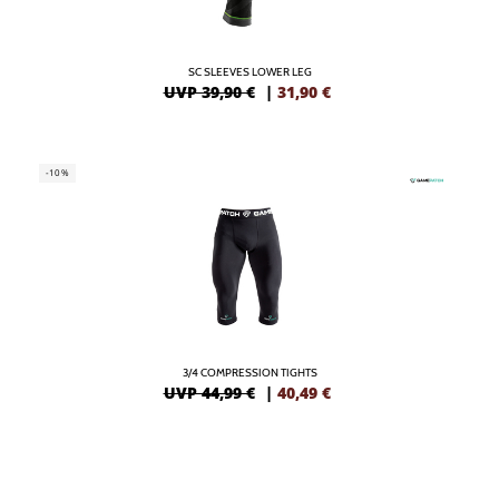
SC SLEEVES LOWER LEG
UVP 39,90 €
|
31,90
€
-10%
3/4 COMPRESSION TIGHTS
UVP 44,99 €
|
40,49
€