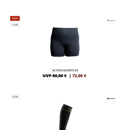
NEW
-10%
ACTION SHORTS XX
UVP 80,00 €
|
72,00
€
-20%