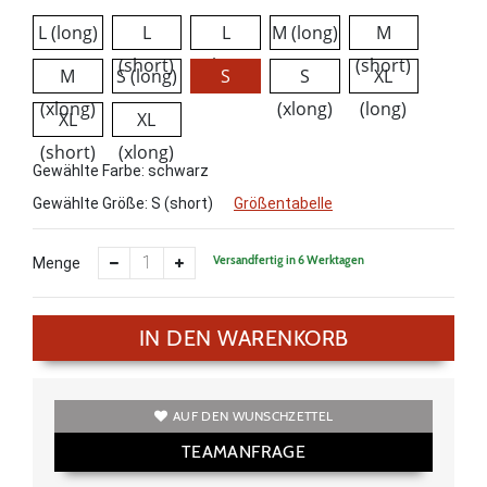
L (long)
L
L
M (long)
M
(short)
(xlong)
(short)
M
S (long)
S
S
XL
(xlong)
(short)
(xlong)
(long)
XL
XL
(short)
(xlong)
Gewählte Farbe: schwarz
Gewählte Größe:
S (short)
Größentabelle
Versandfertig in 6 Werktagen
Menge
IN DEN WARENKORB
AUF DEN WUNSCHZETTEL
TEAMANFRAGE