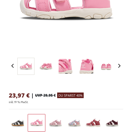
23,97
€
|
UVP 39,95 €
DU SPARST 40%
inkl. 19 % MwSt.