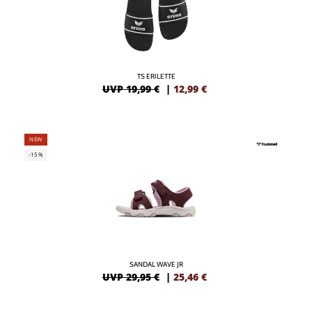
TS ERILETTE
UVP 19,99 €
|
12,99
€
NEW
-15%
SANDAL WAVE JR
UVP 29,95 €
|
25,46
€