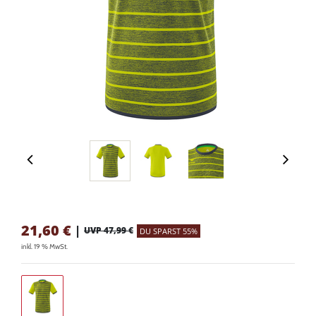
21,60
€
|
UVP 47,99 €
DU SPARST 55%
inkl. 19 % MwSt.