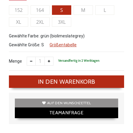
152
164
S
M
L
XL
2XL
3XL
Gewählte Farbe: grün (biolimeslategrey)
Gewählte Größe:
S
Größentabelle
Versandfertig in 2 Werktagen
Menge
IN DEN WARENKORB
AUF DEN WUNSCHZETTEL
TEAMANFRAGE