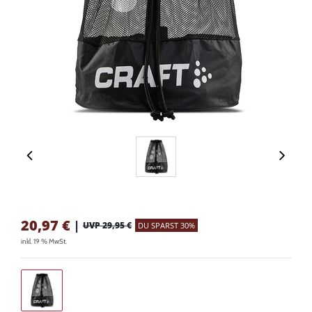
20,97
€
|
UVP 29,95 €
DU SPARST 30%
inkl. 19 % MwSt.