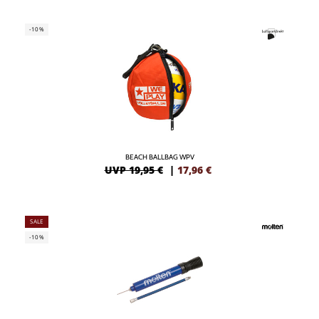
-10%
BEACH BALLBAG WPV
UVP 19,95 €
|
17,96
€
SALE
-10%