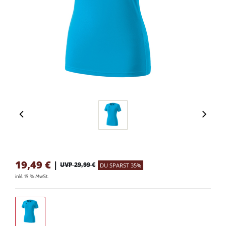
19,49
€
|
UVP 29,99 €
DU SPARST 35%
inkl. 19 % MwSt.