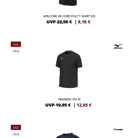
HMLCORE XK CORE POLY T-SHIRT S/S
UVP 22,95 €
|
9,18
€
SALE
-35%
TRAINING TEE M
UVP 19,95 €
|
12,95
€
SALE
-55%