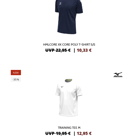
HMLCORE XK CORE POLY T-SHIRT S/S
UVP 22,95 €
|
10,33
€
NEW
-35%
TRAINING TEE M
UVP 19,95 €
|
12,95
€