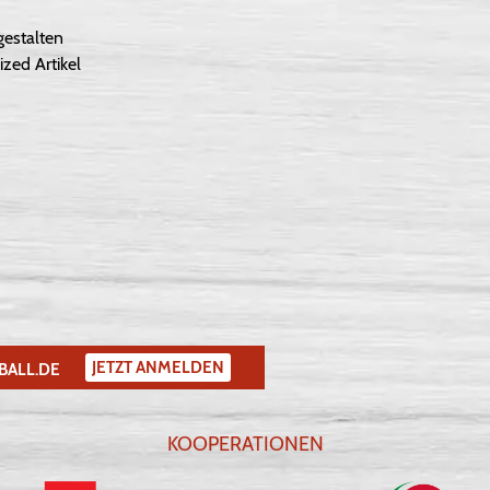
gestalten
ized Artikel
JETZT ANMELDEN
BALL.DE
KOOPERATIONEN