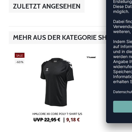
ZULETZT ANGESEHEN
MEHR AUS DER KATEGORIE SHIRTS
SALE
SALE
-60%
-55%
HMLCORE XK CORE POLY T-SHIRT S/S
HML
UVP 22,95 €
|
9,18
€
UV