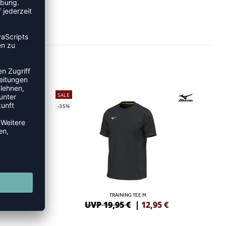
SALE
-35%
TRAINING TEE M
5
€
UVP 19,95 €
|
12,95
€