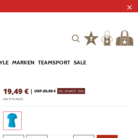
YLE
MARKEN
TEAMSPORT
SALE
19,49
€
|
UVP 29,99 €
DU SPARST 35%
inkl. 19 % MwSt.