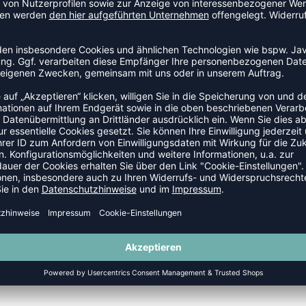
NEW
-35%
CORE XK CORE POLY T-SHIRT S/S
TRAINING TEE M
P 22,95 €
|
10,33
€
UVP 19,95 €
|
12,9