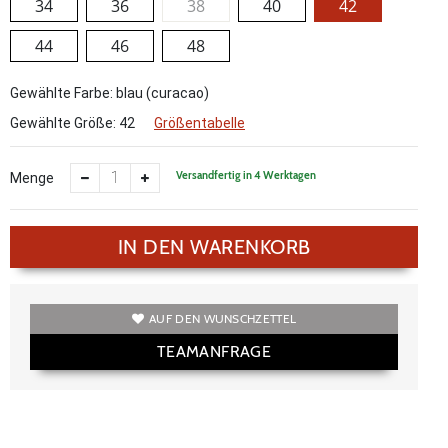
34
36
38
40
42
44
46
48
Gewählte Farbe: blau (curacao)
Gewählte Größe:
42
Größentabelle
Versandfertig in 4 Werktagen
Menge
IN DEN WARENKORB
AUF DEN WUNSCHZETTEL
TEAMANFRAGE