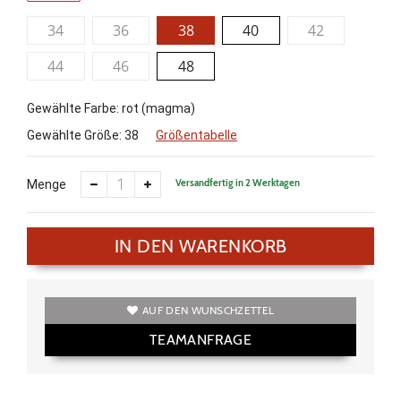
34
36
38
40
42
44
46
48
Gewählte Farbe: rot (magma)
Gewählte Größe:
38
Größentabelle
Versandfertig in 2 Werktagen
Menge
IN DEN WARENKORB
AUF DEN WUNSCHZETTEL
TEAMANFRAGE