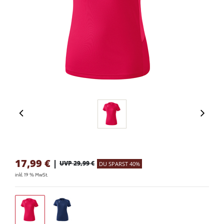
17,99
€
|
UVP 29,99 €
DU SPARST 40%
inkl. 19 % MwSt.