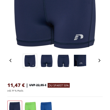
11,47
€
|
UVP 22,95 €
DU SPARST 50%
inkl. 19 % MwSt.