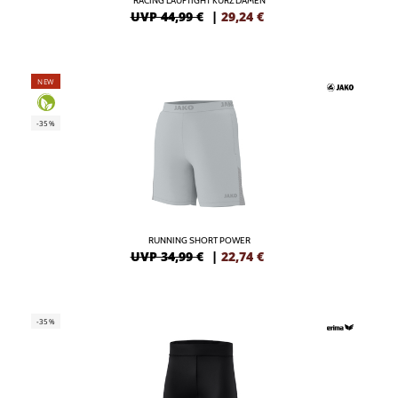
RACING LAUFTIGHT KURZ DAMEN
UVP 44,99 €
|
29,24
€
NEW
-35%
RUNNING SHORT POWER
UVP 34,99 €
|
22,74
€
-35%