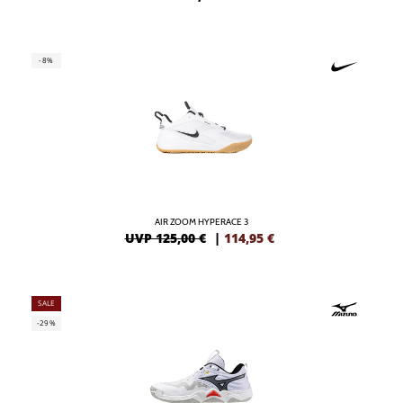
-8%
AIR ZOOM HYPERACE 3
UVP 125,00 €
|
114,95
€
SALE
-29%