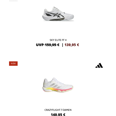
SKY ELITE FF 4
UVP 159,95 €
|
139,95
€
NEW
CRAZYFLIGHT 7 DAMEN
149,95
€