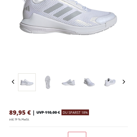
89,95
€
|
UVP 110,00 €
DU SPARST 18%
inkl. 19 % MwSt.