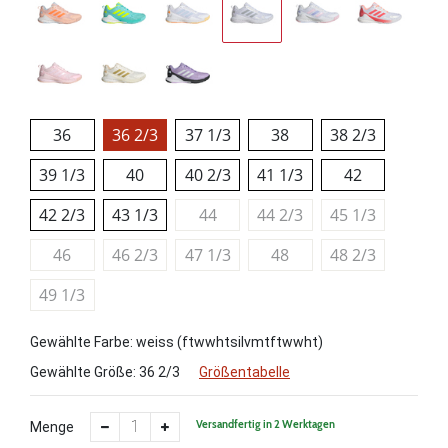
36
36 2/3
37 1/3
38
38 2/3
39 1/3
40
40 2/3
41 1/3
42
42 2/3
43 1/3
44
44 2/3
45 1/3
46
46 2/3
47 1/3
48
48 2/3
49 1/3
Gewählte Farbe: weiss (ftwwhtsilvmtftwwht)
Gewählte Größe:
36 2/3
Größentabelle
Versandfertig in 2 Werktagen
Menge