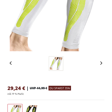
29,24
€
|
UVP 44,99 €
DU SPARST 35%
inkl. 19 % MwSt.