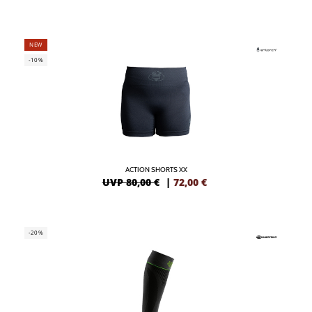
NEW
-10%
ACTION SHORTS XX
UVP 80,00 €
|
72,00
€
-20%