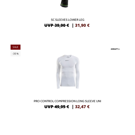
SC SLEEVES LOWER LEG
UVP 39,90 €
|
31,90
€
SALE
-35%
PRO CONTROL COMPRESSION LONG SLEEVE UNI
UVP 49,95 €
|
32,47
€