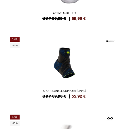
ACTIVE ANKLE T-2
UVP 99,99 €
|
69,90
€
SALE
-20%
SPORTS ANKLE SUPPORT (LINKS)
UVP 69,90 €
|
55,92
€
SALE
-15%