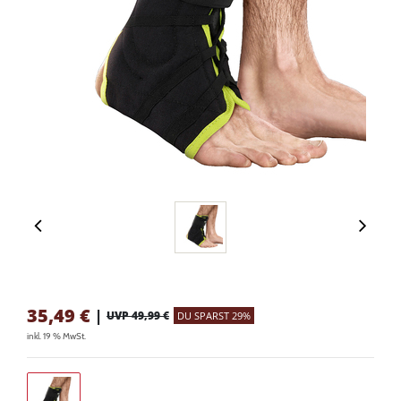
35,49
€
|
UVP 49,99 €
DU SPARST 29%
inkl. 19 % MwSt.