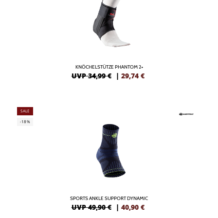
KNÖCHELSTÜTZE PHANTOM 2+
UVP 34,99 €
|
29,74
€
SALE
-18%
SPORTS ANKLE SUPPORT DYNAMIC
UVP 49,90 €
|
40,90
€