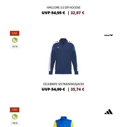
HMLCORE 2.0 ZIP HOODIE
UVP 54,95 €
|
32,97
€
NEW
-35%
CELEBRATE 125 TRAININGSJACKE
UVP 54,99 €
|
35,74
€
NEW
-38%