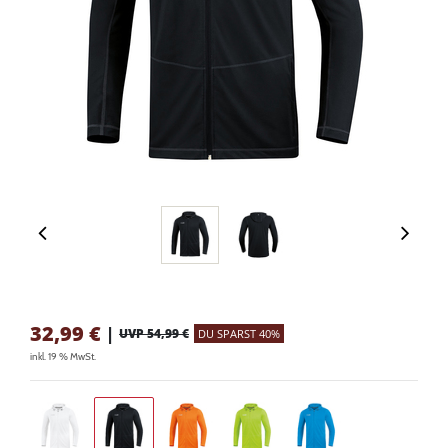
32,99
€
|
UVP 54,99 €
DU SPARST 40%
inkl. 19 % MwSt.