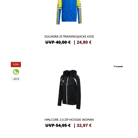
SQUADRA 25 TRAININGSJACKE KIDS
UVP 40,00 €
|
24,80
€
NEW
-40%
HMLCORE 2.0 ZIP HOODIE WOMAN
UVP 54,95 €
|
32,97
€