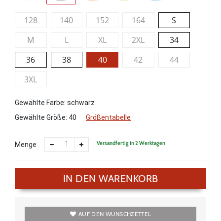
128
140
152
164
S
M
L
XL
2XL
34
36
38
40
42
44
3XL
Gewählte Farbe: schwarz
Gewählte Größe:
40
Größentabelle
Versandfertig in 2 Werktagen
Menge
IN DEN WARENKORB
AUF DEN WUNSCHZETTEL