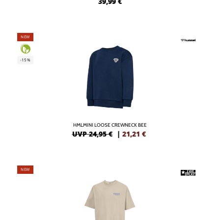
39,99
€
NEW
-15%
HMLMINI LOOSE CREWNECK BEE
UVP 24,95 €
|
21,21
€
NEW