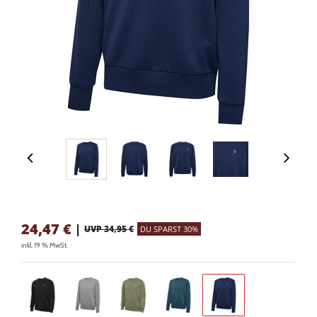
24,47
€
|
UVP 34,95 €
DU SPARST 30%
inkl. 19 % MwSt.