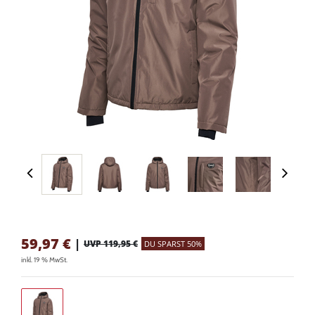
59,97
€
|
UVP 119,95 €
DU SPARST 50%
inkl. 19 % MwSt.