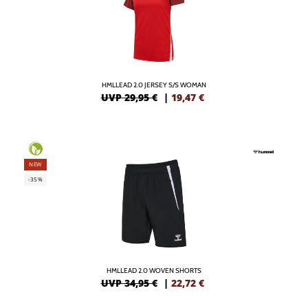
HMLLEAD 2.0 JERSEY S/S WOMAN
UVP 29,95 €
|
19,47
€
NEW
-35%
HMLLEAD 2.0 WOVEN SHORTS
UVP 34,95 €
|
22,72
€