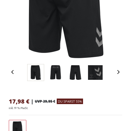
17,98
€
|
UVP 39,95 €
DU SPARST 55%
inkl. 19 % MwSt.