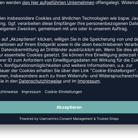
O 2.0
SALE
-40%
HMLGO 2.0 SWEATPANTS
HMLGO 2.0 T-SHIRT S/S
P 44,95 €
|
26,97
€
UVP 19,95 €
|
11,9