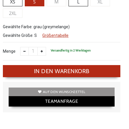
XS
S
M
L
XL
2XL
Gewählte Farbe: grau (greymelange)
Gewählte Größe:
S
Größentabelle
Versandfertig in 2 Werktagen
Menge
IN DEN WARENKORB
AUF DEN WUNSCHZETTEL
TEAMANFRAGE