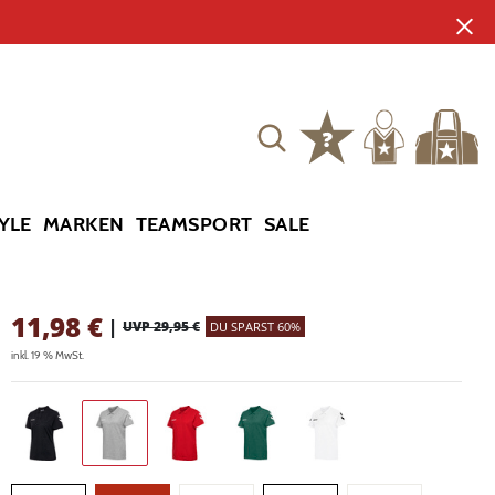
YLE
MARKEN
TEAMSPORT
SALE
11,98
€
|
UVP 29,95 €
DU SPARST 60%
inkl. 19 % MwSt.