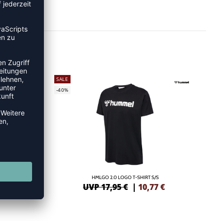
SALE
-40%
HMLGO 2.0 LOGO T-SHIRT S/S
7
€
UVP 17,95 €
|
10,77
€