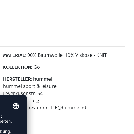
90% Baumwolle, 10% Viskose - KNIT
MATERIAL:
Go
KOLLEKTION:
hummel
HERSTELLER:
hummel sport & leisure
Leverkusenstr. 54
22761 Hamburg
E-Mail:
onlinesupportDE@hummel.dk