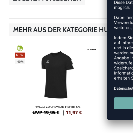
MEHR AUS DER KATEGORIE HUMMEL G
SALE
-40%
NEW
-40%
HMLGO 2.0 CHEVRON T-SHIRT S/S
UVP 19,95 €
|
11,97
€
UV